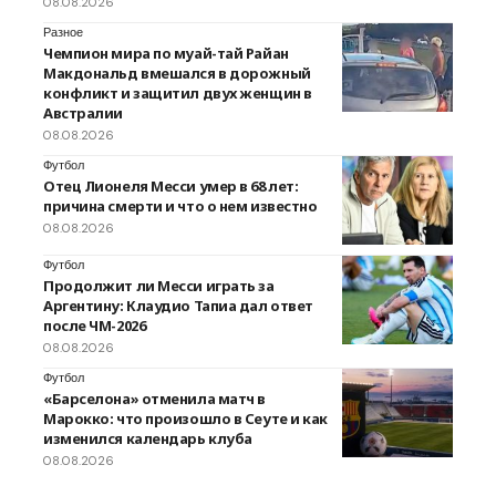
08.08.2026
Разное
Чемпион мира по муай-тай Райан
Макдональд вмешался в дорожный
конфликт и защитил двух женщин в
Австралии
08.08.2026
Футбол
Отец Лионеля Месси умер в 68 лет:
причина смерти и что о нем известно
08.08.2026
Футбол
Продолжит ли Месси играть за
Аргентину: Клаудио Тапиа дал ответ
после ЧМ-2026
08.08.2026
Футбол
«Барселона» отменила матч в
Марокко: что произошло в Сеуте и как
изменился календарь клуба
08.08.2026