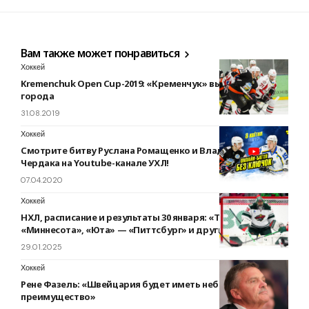
Вам также может понравиться
Хоккей
Kremenchuk Open Cup-2019: «Кременчук» выиграл турнир
города
31.08.2019
Хоккей
Смотрите битву Руслана Ромащенко и Владимира
Чердака на Youtube-канале УХЛ!
07.04.2020
Хоккей
НХЛ, расписание и результаты 30 января: «Торонто» —
«Миннесота», «Юта» — «Питтсбург» и другие матчи
29.01.2025
Хоккей
Рене Фазель: «Швейцария будет иметь небольшое
преимущество»