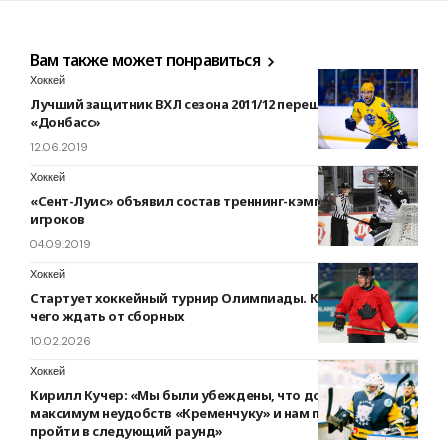
Вам также может понравиться
Хоккей
Лучший защитник ВХЛ сезона 2011/12 перешёл в
«Донбасс»
12.06.2019
Хоккей
«Сент-Луис» объявил состав треннинг-кэмпа клуба из 58
игроков
04.09.2019
Хоккей
Стартует хоккейный турнир Олимпиады. Кто фаворит и
чего ждать от сборных
10.02.2026
Хоккей
Кирилл Кучер: «Мы были убеждены, что доставим
максимум неудобств «Кременчуку» и нам по силам
пройти в следующий раунд»