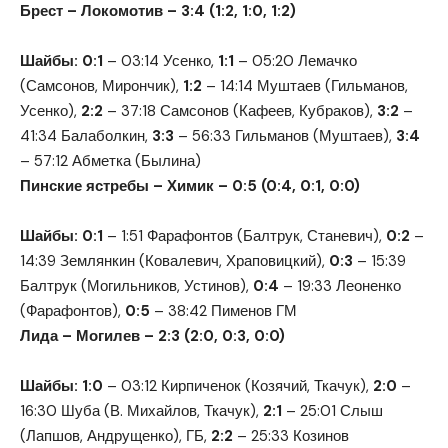
Брест – Локомотив – 3:4 (1:2, 1:0, 1:2)
Шайбы: 0:1
– 03:14 Усенко,
1:1
– 05:20 Лемачко
(Самсонов, Мирончик),
1:2
– 14:14 Муштаев (Гильманов,
Усенко),
2:2
– 37:18 Самсонов (Кафеев, Кубраков),
3:2
–
41:34 Балаболкин,
3:3
– 56:33 Гильманов (Муштаев),
3:4
– 57:12 Абметка (Былина)
Пинские ястребы – Химик – 0:5 (0:4, 0:1, 0:0)
Шайбы: 0:1
– 1:51 Фарафонтов (Балтрук, Станевич),
0:2
–
14:39 Землянкин (Ковалевич, Храповицкий),
0:3
– 15:39
Балтрук (Могильников, Устинов),
0:4
– 19:33 Леоненко
(Фарафонтов),
0:5
– 38:42 Пименов ГМ
Лида – Могилев – 2:3 (2:0, 0:3, 0:0)
Шайбы: 1:0
– 03:12 Кирпиченок (Козячий, Ткачук),
2:0
–
16:30 Шуба (В. Михайлов, Ткачук),
2:1
– 25:01 Слыш
(Лапшов, Андрущенко), ГБ,
2:2
– 25:33 Козинов