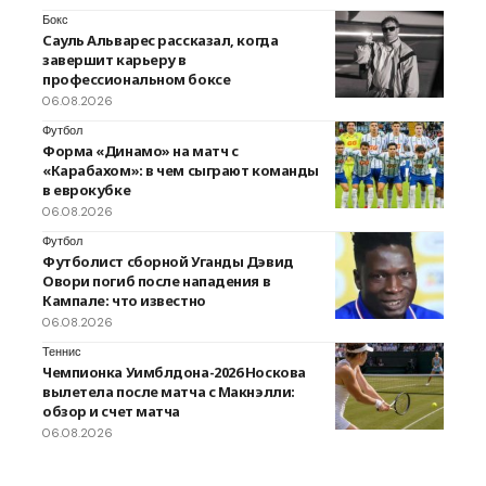
Бокс
Сауль Альварес рассказал, когда
завершит карьеру в
профессиональном боксе
06.08.2026
Футбол
Форма «Динамо» на матч с
«Карабахом»: в чем сыграют команды
в еврокубке
06.08.2026
Футбол
Футболист сборной Уганды Дэвид
Овори погиб после нападения в
Кампале: что известно
06.08.2026
Теннис
Чемпионка Уимблдона-2026 Носкова
вылетела после матча с Макнэлли:
обзор и счет матча
06.08.2026