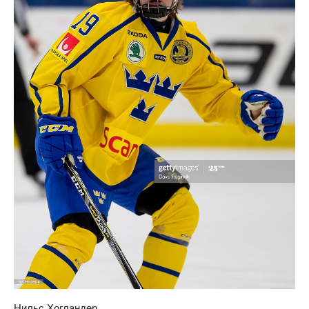
Нильс Хогландер