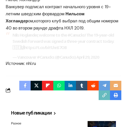
Ванкувер подписал контракт начального уровня с 19-
летним шведским форвардом
Нильсом
Хогландер
ом,которого клуб выбрал под общим номером
40 во втором раунде драфта НХЛ 2019.
Nils Hoglander, welcome to the #Canucks! The 19-year-old
Swedish forward was signed a three-year contract today.
🇸🇪🙌https://t.co/biYLhnS7OB
— Vancouver #Canucks (@Canucks) April 29, 2020
Источник:
nhl.ru
Новые публикации
Разное