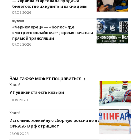
— Украина стартовала продажа
билетов: где их купить и какие цены
07.08.2026
Футбол
«Черноморец» — «Колос» где
смотреть онлайн матч, время начала и
прямой трансляции
07.08.2026
Вам также может понравиться
Хоккей
У Лундквиста есть козыри
31.05.2020
Хоккей
Источник: хоккейную сборную россии не допустили на
ОИ-2026. В рф отрицают
23.05.2025