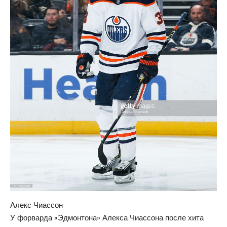
Алекс Чиассон
У форварда «Эдмонтона» Алекса Чиассона после хита