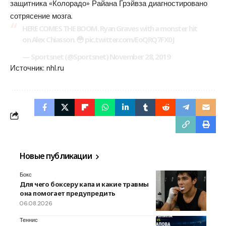
защитника «Колорадо» Райана Грэйвза диагностировано
сотрясение мозга.
HERE COMES THE BOOM. Ryan Graves with a monster hit
on Alex Chiasson. 😳 pic.twitter.com/EoQRQ7FX0J
— Sportsnet (@Sportsnet) November 28, 2019
Источник:
nhl.ru
Новые публикации
Бокс
Для чего боксеру капа и какие травмы
она помогает предупредить
06.08.2026
Теннис