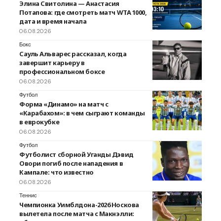
Элина Свитолина — Анастасия
Потапова: где смотреть матч WTA 1000,
дата и время начала
06.08.2026
Бокс
Сауль Альварес рассказал, когда
завершит карьеру в
профессиональном боксе
06.08.2026
Футбол
Форма «Динамо» на матч с
«Карабахом»: в чем сыграют команды
в еврокубке
06.08.2026
Футбол
Футболист сборной Уганды Дэвид
Овори погиб после нападения в
Кампале: что известно
06.08.2026
Теннис
Чемпионка Уимблдона-2026 Носкова
вылетела после матча с Макнэлли: