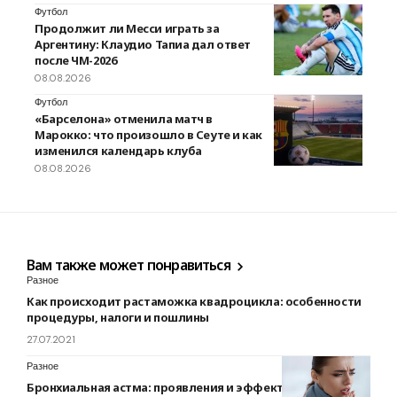
Футбол
Продолжит ли Месси играть за
Аргентину: Клаудио Тапиа дал ответ
после ЧМ-2026
08.08.2026
Футбол
«Барселона» отменила матч в
Марокко: что произошло в Сеуте и как
изменился календарь клуба
08.08.2026
Вам также может понравиться
Разное
Как происходит растаможка квадроцикла: особенности
процедуры, налоги и пошлины
27.07.2021
Разное
Бронхиальная астма: проявления и эффективное лечение