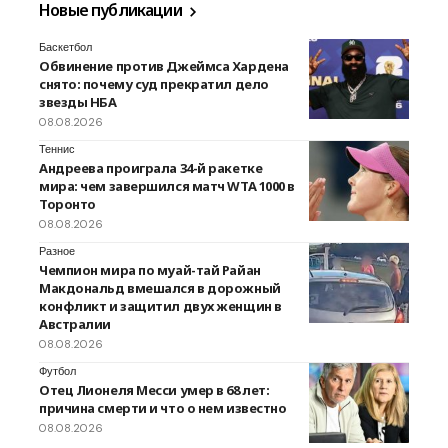
Новые публикации
Баскетбол
Обвинение против Джеймса Хардена
снято: почему суд прекратил дело
звезды НБА
08.08.2026
Теннис
Андреева проиграла 34-й ракетке
мира: чем завершился матч WTA 1000 в
Торонто
08.08.2026
Разное
Чемпион мира по муай-тай Райан
Макдональд вмешался в дорожный
конфликт и защитил двух женщин в
Австралии
08.08.2026
Футбол
Отец Лионеля Месси умер в 68 лет:
причина смерти и что о нем известно
08.08.2026