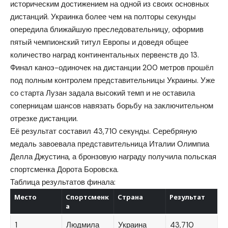
историческим достижением на одной из своих основных
дистанций. Украинка более чем на полторы секунды
опередила ближайшую преследовательницу, оформив
пятый чемпионский титул Европы и доведя общее
количество наград континентальных первенств до 13.
Финал каноэ-одиночек на дистанции 200 метров прошёл
под полным контролем представительницы Украины. Уже
со старта Лузан задала высокий темп и не оставила
соперницам шансов навязать борьбу на заключительном
отрезке дистанции.
Её результат составил 43,710 секунды. Серебряную
медаль завоевала представительница Италии Олимпиа
Делла Джустина, а бронзовую награду получила польская
спортсменка Дорота Боровска.
Таблица результатов финала:
Место
Спортсменк
Страна
Результат
а
1
Людмила
Украина
43,710