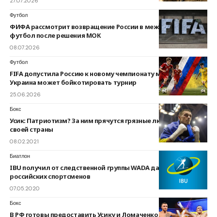
27.07.2026
Футбол
ФИФА рассмотрит возвращение России в международный
футбол после решения МОК
08.07.2026
Футбол
FIFA допустила Россию к новому чемпионату мира U-15:
Украина может бойкотировать турнир
25.06.2026
Бокс
Усик: Патриотизм? За ним прячутся грязные люди. Я — сын
своей страны
08.02.2021
Биатлон
IBU получил от следственной группы WADA данные по делам
российских спортсменов
07.05.2020
Бокс
В РФ готовы предоставить Усику и Ломаченко российское