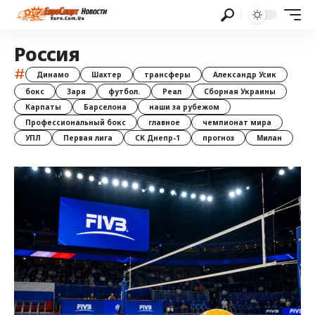
Россия
#
Динамо
Шахтер
трансферы
Александр Усик
бокс
Заря
футбол.
Реал
Сборная Украины
Карпаты
Барселона
наши за рубежом
Профессиональный бокс
главное
чемпионат мира
УПЛ
Первая лига
СК Днепр-1
прогноз
Милан