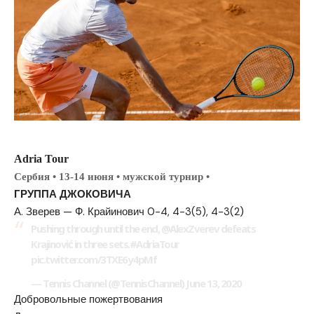
Adria Tour
Сербия • 13-14 июня • мужской турнир •
ГРУППА ДЖОКОВИЧА
А. Зверев — Ф. Крайинович 0-4, 4-3(5), 4-3(2)
Pushing through until the end, @AlexZverev defeats
Krajinović in three sets.#AdriaTour
pic.twitter.com/3TXE6y4pMf
— Tennis Channel (@TennisChannel) June 13, 2020
Добровольные пожертвования