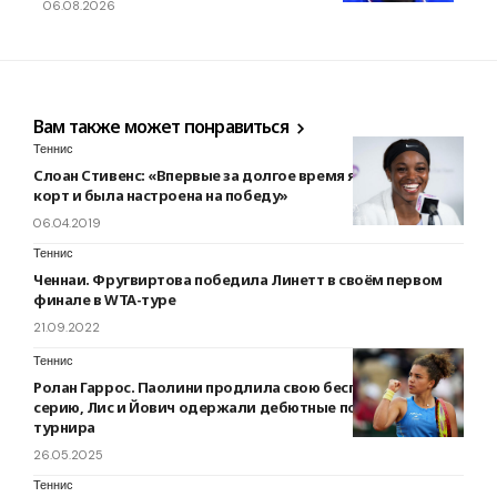
06.08.2026
Вам также может понравиться
Теннис
Слоан Стивенс: «Впервые за долгое время я вышла на
корт и была настроена на победу»
06.04.2019
Теннис
Ченнаи. Фругвиртова победила Линетт в своём первом
финале в WTA-туре
21.09.2022
Теннис
Ролан Гаррос. Паолини продлила свою беспроигрышную
серию, Лис и Йович одержали дебютные победы в основе
турнира
26.05.2025
Теннис