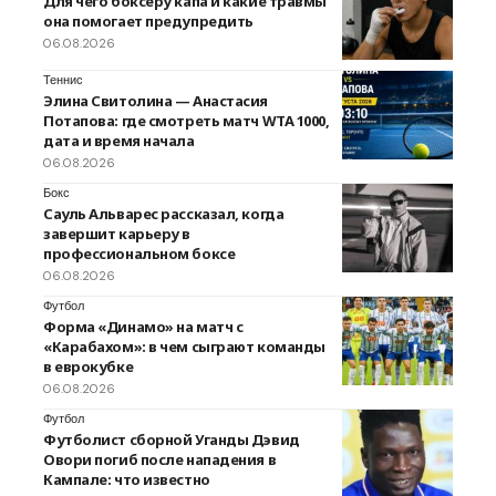
Для чего боксеру капа и какие травмы
она помогает предупредить
06.08.2026
Теннис
Элина Свитолина — Анастасия
Потапова: где смотреть матч WTA 1000,
дата и время начала
06.08.2026
Бокс
Сауль Альварес рассказал, когда
завершит карьеру в
профессиональном боксе
06.08.2026
Футбол
Форма «Динамо» на матч с
«Карабахом»: в чем сыграют команды
в еврокубке
06.08.2026
Футбол
Футболист сборной Уганды Дэвид
Овори погиб после нападения в
Кампале: что известно