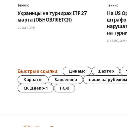
Теннис
Теннис
Украинцы на турнирах ITF 27
На US O
марта (ОБНОВЛЯЕТСЯ)
штрафов
нарушат
27.03.2026
на турн
05.08.2020
Быстрые ссылки:
Динамо
Шахтер
Карпаты
Барселона
наши за рубежом
СК Днепр-1
ПСЖ