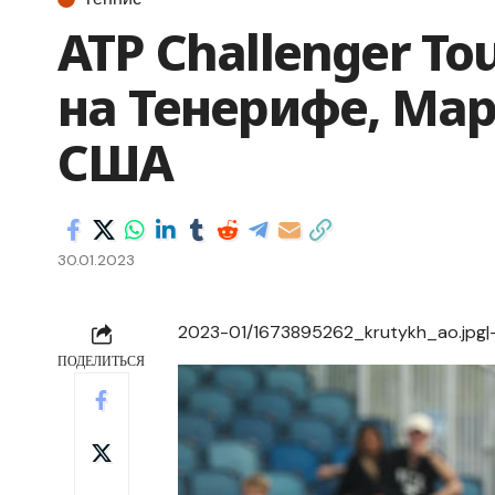
ATP Challenger To
на Тенерифе, Мар
США
30.01.2023
2023-01/1673895262_krutykh_ao.jpg
ПОДЕЛИТЬСЯ