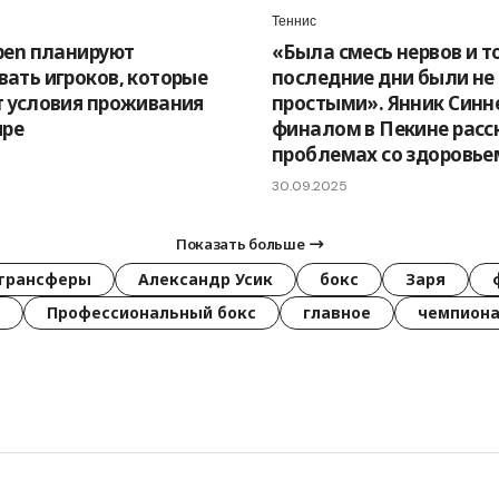
Теннис
pen планируют
«Была смесь нервов и то
ать игроков, которые
последние дни были не
 условия проживания
простыми». Янник Синн
ире
финалом в Пекине расс
проблемах со здоровье
30.09.2025
Показать больше
трансферы
Александр Усик
бокс
Заря
Профессиональный бокс
главное
чемпиона