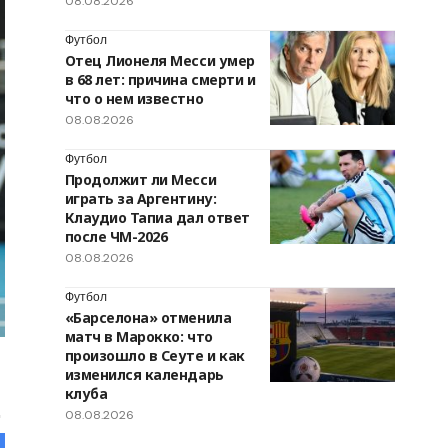
08.08.2026
Футбол
Отец Лионеля Месси умер
в 68 лет: причина смерти и
что о нем известно
08.08.2026
Футбол
Продолжит ли Месси
играть за Аргентину:
Клаудио Тапиа дал ответ
после ЧМ-2026
08.08.2026
Футбол
«Барселона» отменила
матч в Марокко: что
произошло в Сеуте и как
изменился календарь
клуба
08.08.2026