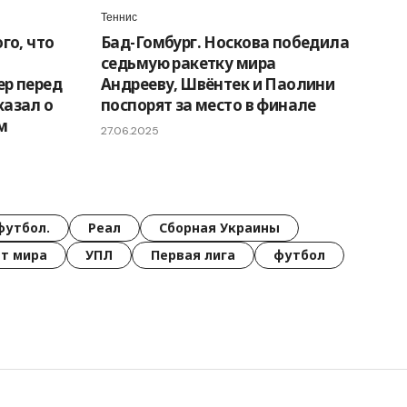
Теннис
го, что
Бад-Гомбург. Носкова победила
седьмую ракетку мира
ер перед
Андрееву, Швёнтек и Паолини
казал о
поспорят за место в финале
м
27.06.2025
футбол.
Реал
Сборная Украины
т мира
УПЛ
Первая лига
футбол