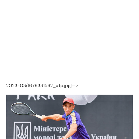
2023-03/1679331592_atp.jpg|—>