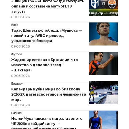
«Эпицентр» – «Шахтер»: где смотреть
онлайн и составы на матч УПЛ 9
августа
09.08.2026
Бокс
Тарас Шелестюк победил Муньоса —
новый титул WBO и рекорд
украинского боксера
09.08.2026
Футбол
Жадсон арестован в Бразилии: что
известно о деле экс-звезды
«Шахтера»
09.08.2026
Биатлон
Календарь Кубка мира по биатлону
2026/27: даты всех этапов и чемпионата
мира
09.08.2026
Разное
Нелли Чуканивская выиграла золото
ЧЕ-2026 по хайдайвингу —
исторический результат Украины