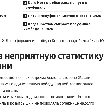
Кого Костюк обыграла на пути к
полуфиналу
лем
Пятый полуфинал Костюк в сезоне-2026
Когда Костюк сыграет полуфинал
Уимблдона-2026
6:2
. Для оформления победы Костюк понадобился
1 час 10
а неприятную статистику
ини
щество в очных встречах было на стороне Жасмин
ела
2:1
, а единственную победу над ней Костюк ранее
инциннати.
инка изменила ход личного противостояния. Костюк
дила в розыгрыши и не позволяла сопернице надолго