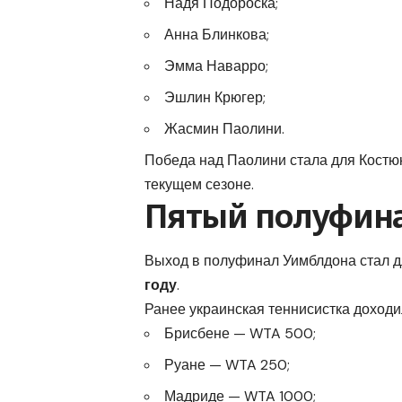
Надя Подороска;
Анна Блинкова;
Эмма Наварро;
Эшлин Крюгер;
Жасмин Паолини.
Победа над Паолини стала для Костю
текущем сезоне.
Пятый полуфинал
Выход в полуфинал Уимблдона стал 
году
.
Ранее украинская теннисистка доходил
Брисбене — WTA 500;
Руане — WTA 250;
Мадриде — WTA 1000;