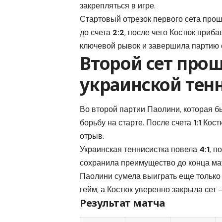
закрепляться в игре.
Стартовый отрезок первого сета прош
до счета
2:2
, после чего Костюк приб
ключевой рывок и завершила партию 
Второй сет про
украинской тен
Во второй партии Паолини, которая 
борьбу на старте. После счета
1:1
Костю
отрыв.
Украинская теннисистка повела
4:1
, п
сохранила преимущество до конца ма
Паолини сумела выиграть еще только
гейм, а Костюк уверенно закрыла сет
Результат матча