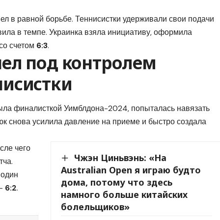
ел в равной борьбе. Теннисистки удерживали свои подачи
авила в темпе. Украинка взяла инициативу, оформила
со счетом
6:3
.
шел под контролем
нисистки
была финалисткой Уимблдона-2024, попыталась навязать
к снова усилила давление на приеме и быстро создала
осле чего
Чжэн Циньвэнь: «На
тча.
Australian Open я играю будто
 один
дома, потому что здесь
 —
6:2
.
намного больше китайских
болельщиков»