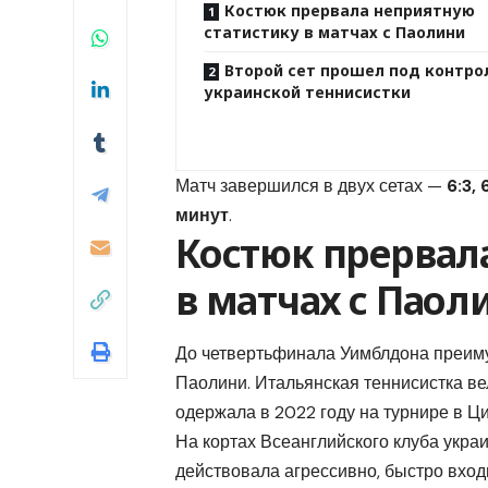
Костюк прервала неприятную
статистику в матчах с Паолини
Второй сет прошел под контро
украинской теннисистки
Матч завершился в двух сетах —
6:3, 
минут
.
Костюк прервал
в матчах с Паол
До четвертьфинала Уимблдона преиму
Паолини. Итальянская теннисистка в
одержала в 2022 году на турнире в Ц
На кортах Всеанглийского клуба укра
действовала агрессивно, быстро вхо