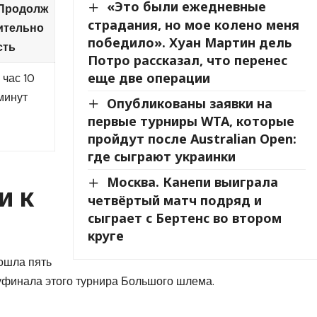
«Это были ежедневные
Продолж
страдания, но мое колено меня
ительно
победило». Хуан Мартин дель
сть
Потро рассказал, что перенес
еще две операции
1 час 10
минут
Опубликованы заявки на
первые турниры WTA, которые
пройдут после Australian Open:
где сыграют украинки
Москва. Канепи выиграла
и к
четвёртый матч подряд и
сыграет с Бертенс во втором
круге
ошла пять
уфинала этого турнира Большого шлема.