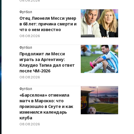
08.08.2026
Футбол
Отец Лионеля Месси умер
в 68 лет: причина смерти и
что о нем известно
08.08.2026
Футбол
Продолжит ли Месси
играть за Аргентину:
Клаудио Тапиа дал ответ
после ЧМ-2026
08.08.2026
Футбол
«Барселона» отменила
матч в Марокко: что
произошло в Сеуте и как
изменился календарь
клуба
08.08.2026