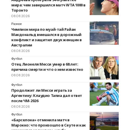
мира: чем завершился матч WTA 1000 в
Торонто
08.08.2026
Разное
Чемпион мира по муай-тай Райан
Макдональд вмешался в дорожный
конфликт и защитил двух женщин в
Австралии
08.08.2026
Футбол
Отец Лионеля Месси умер в 68 лет:
причина смерти и что о нем известно
08.08.2026
Футбол
Продолжит ли Месси играть за
Аргентину: Клаудио Тапиа дал ответ
после ЧМ-2026
08.08.2026
Футбол
«Барселона» отменила матч в
Марокко: что произошло в Сеуте и как