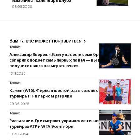
изменился календарь клуба
08.08.2026
Вам также может понравиться
Теннис
Александр Зверев: «Если у вас есть семь брейк-поинтов, а
соперник подает семь первых подач — вы даже не
получите шанса разыграть очко»
13.11.2025
Теннис
Камен (W15). Фирман шестой раз в сезоне стала призером
турнира ITF в парном разряде
29.06.2025
Теннис
Расписание. Где сыграют украинские теннисисты на
турнирах ATP и WTA 9 сентября
10.09.2024