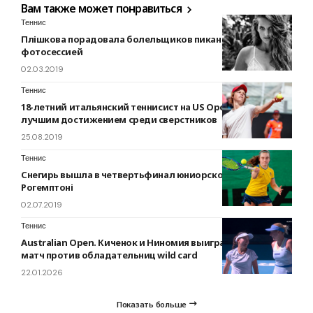
Вам также может понравиться
Теннис
Плішкова порадовала болельщиков пикантной
фотосессией
02.03.2019
Теннис
18-летний итальянский теннисист на US Open отметился
лучшим достижением среди сверстников
25.08.2019
Теннис
Снегирь вышла в четвертьфинал юниорского турнира в
Рогемптоні
02.07.2019
Теннис
Australian Open. Киченок и Ниномия выиграли стартовый
матч против обладательниц wild card
22.01.2026
Показать больше