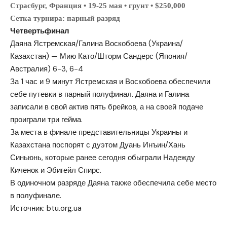
Страсбург, Франция • 19-25 мая • грунт • $250,000
Сетка турнира: парный разряд
Четвертьфинал
Даяна Ястремская/Галина Воскобоева (Украина/
Казахстан) — Мию Като/Шторм Сандерс (Япония/
Австралия) 6-3, 6-4
За 1 час и 9 минут Ястремская и Воскобоева обеспечили
себе путевки в парный полуфинал. Даяна и Галина
записали в свой актив пять брейков, а на своей подаче
проиграли три гейма.
За места в финале представительницы Украины и
Казахстана поспорят с дуэтом Дуань Инъин/Хань
Синьюнь, которые ранее сегодня обыграли Надежду
Киченок и Эбигейл Спирс.
В одиночном разряде Даяна также обеспечила себе место
в полуфинале.
Источник:
btu.org.ua