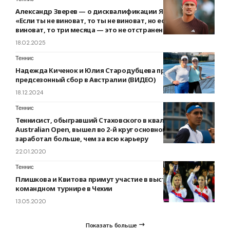
Александр Зверев — о дисквалификации Янника Синнера:
«Если ты не виноват, то ты не виноват, но если ты
виноват, то три месяца — это не отстранение»
18.02.2025
Теннис
Надежда Киченок и Юлия Стародубцева проводят
предсезонный сбор в Австралии (ВИДЕО)
18.12.2024
Теннис
Теннисист, обыгравший Стаховского в квалификации
Australian Open, вышел во 2-й круг основной сетки и уже
заработал больше, чем за всю карьеру
22.01.2020
Теннис
Плишкова и Квитова примут участие в выставочном
командном турнире в Чехии
13.05.2020
Показать больше