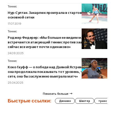
Теннис
Нур-Султан. Закарлюк проиграла в стартовом матче
основной сетки
17.07.2019
Теннис
Роджер Федерер: «Мы больше не видим матчей, где
встречаются атакующий теннис против защитного —
сейчас все играют почти одинаково»
24.09.2025
Теннис
Коко Гауфф — о победе над Даяной Ястремской: «Если бы
она продолжала показывать тот уровень, что в первом
сете, она бы заслуженно выиграла матч»
25.04.2025
Показать больше
Быстрые ссылки:
Динамо
Шахтер
трансфер