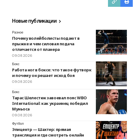
Новые публикации
Разное
Почему волейболисты подают в
прыжке и чем силовая подача
отличается от планера
09.08.2026
Бокс
Работа ног в боксе: что такое футворк
и почему он решает исход боя
09.08.2026
Бокс
Тарас Шелестюк завоевал пояс WBO
International: как украинец победил
Муньоса
09.08.2026
Футбол
Эпицентр — Шахтер: прямая
трансляция и где смотреть онлайн