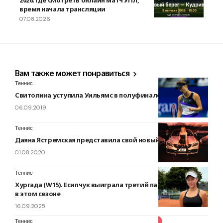
2026: где смотреть онлайн матч УПЛ,
время начала трансляции
07.08.2026
Вам также может понравиться
Теннис
Свитолина уступила Уильямс в полуфинале US Open
06.09.2019
Теннис
Даяна Ястремская представила свой новый трек (ВИДЕО)
01.08.2020
Теннис
Хургада (W15). Есипчук выиграла третий парный титул ITF
в этом сезоне
16.09.2025
Теннис