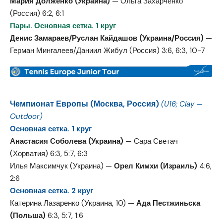
Мария Долженко (Украина)
— Ольга Захарченко
(Россия) 6:2, 6:1
Пары. Основная сетка. 1 круг
Денис Замараев/Руслан Кайдашов (Украина/Россия)
—
Герман Мингалеев/Даниил Жибул (Россия) 3:6, 6:3, 10-7
Чемпионат Европы (Москва, Россия)
(U16; Clay —
Outdoor)
Основная сетка. 1 круг
Анастасия Соболева (Украина)
— Сара Светач
(Хорватия) 6:3, 5:7, 6:3
Илья Максимчук (Украина) —
Орел Кимхи (Израиль)
4:6,
2:6
Основная сетка. 2 круг
Катерина Лазаренко (Украина, 10) —
Ада Пестжиньска
(Польша)
6:3, 5:7, 1:6