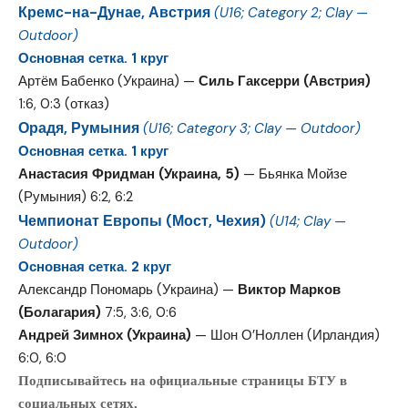
Кремс-на-Дунае, Австрия
(U16; Category 2; Clay —
Outdoor)
Основная сетка. 1 круг
Артём Бабенко (Украина) —
Силь Гаксерри (Австрия)
1:6, 0:3 (отказ)
Орадя, Румыния
(U16; Category 3; Clay — Outdoor)
Основная сетка. 1 круг
Анастасия Фридман (Украина, 5)
— Бьянка Мойзе
(Румыния) 6:2, 6:2
Чемпионат Европы (Мост, Чехия)
(U14; Clay —
Outdoor)
Основная сетка. 2 круг
Александр Пономарь (Украина) —
Виктор Марков
(Болагария)
7:5, 3:6, 0:6
Андрей Зимнох (Украина)
— Шон О’Ноллен (Ирландия)
6:0, 6:0
Подписывайтесь на официальные страницы БТУ в
социальных сетях,