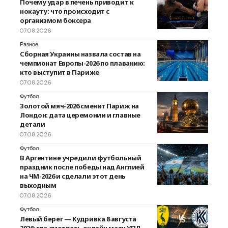
Почему удар в печень приводит к
нокауту: что происходит с
организмом боксера
07.08.2026
Разное
Сборная Украины назвала состав на
чемпионат Европы-2026 по плаванию:
кто выступит в Париже
07.08.2026
Футбол
Золотой мяч-2026 сменит Париж на
Лондон: дата церемонии и главные
детали
07.08.2026
Футбол
В Аргентине учредили футбольный
праздник после победы над Англией
на ЧМ-2026 и сделали этот день
выходным
07.08.2026
Футбол
Левый берег — Кудривка 8 августа