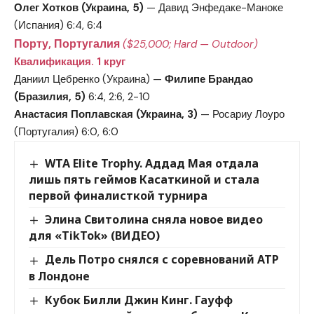
Олег Хотков (Украина, 5)
— Давид Энфедаке-Маноке
(Испания) 6:4, 6:4
Порту, Португалия
($25,000; Hard — Outdoor)
Квалификация. 1 круг
Даниил Цебренко (Украина) —
Филипе Брандао
(Бразилия, 5)
6:4, 2:6, 2-10
Анастасия Поплавская (Украина, 3)
— Росариу Лоуро
(Португалия) 6:0, 6:0
WTA Elite Trophy. Аддад Мая отдала
лишь пять геймов Касаткиной и стала
первой финалисткой турнира
Элина Свитолина сняла новое видео
для «TikTok» (ВИДЕО)
Дель Потро снялся с соревнований ATP
в Лондоне
Кубок Билли Джин Кинг. Гауфф