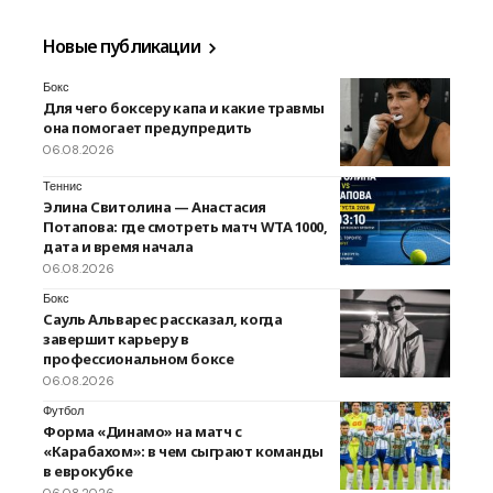
Новые публикации
Бокс
Для чего боксеру капа и какие травмы
она помогает предупредить
06.08.2026
Теннис
Элина Свитолина — Анастасия
Потапова: где смотреть матч WTA 1000,
дата и время начала
06.08.2026
Бокс
Сауль Альварес рассказал, когда
завершит карьеру в
профессиональном боксе
06.08.2026
Футбол
Форма «Динамо» на матч с
«Карабахом»: в чем сыграют команды
в еврокубке