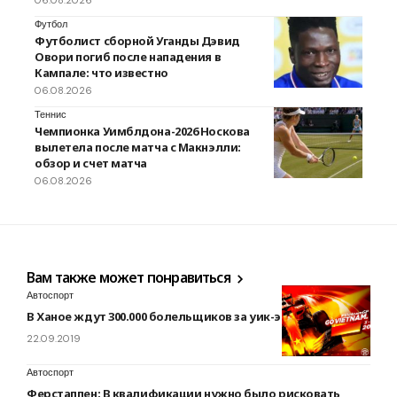
06.08.2026
Футбол
Футболист сборной Уганды Дэвид
Овори погиб после нападения в
Кампале: что известно
06.08.2026
Теннис
Чемпионка Уимблдона-2026 Носкова
вылетела после матча с Макнэлли:
обзор и счет матча
06.08.2026
Вам также может понравиться
Автоспорт
В Ханое ждут 300.000 болельщиков за уик-энд
22.09.2019
Автоспорт
Ферстаппен: В квалификации нужно было рисковать