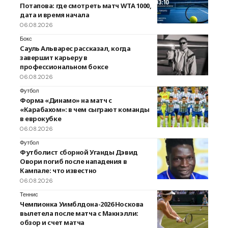
Потапова: где смотреть матч WTA 1000,
дата и время начала
06.08.2026
Бокс
Сауль Альварес рассказал, когда
завершит карьеру в
профессиональном боксе
06.08.2026
Футбол
Форма «Динамо» на матч с
«Карабахом»: в чем сыграют команды
в еврокубке
06.08.2026
Футбол
Футболист сборной Уганды Дэвид
Овори погиб после нападения в
Кампале: что известно
06.08.2026
Теннис
Чемпионка Уимблдона-2026 Носкова
вылетела после матча с Макнэлли:
обзор и счет матча