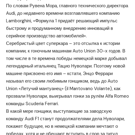
По словам Рувена Мора, главного технического директора
Audi, до недавнего времени возглавлявшего компанию
Lamborghini, «Формула 1 придаёт решающий импульс
быстрому и продуманному внедрению инноваций в
серийное производство автомобилей».
Серебристый цвет суперкара – это отсылка к истории
компании, к гоночным машинам Auto Union 30-х годов. В
том числе в те времена победы немецкой марке добывал
легендарный итальянец Тацио Нуволари. Поэтому новой
машине присвоено его имя – кстати, Энцо Феррари
называл его своим любимым гонщиком, ведь до Auto
Union «Летучий мантуанец» (il Mantovano Volante), как
прозвали Нуволари, выигрывал гонки за рулём Alfa Romeo
команды Scuderia Ferrari.
В какой мере гонщики, выступающие за заводскую
команду Audi F1 станут продолжателями дела Нуволари,
покажет будущее, но в немецкой компании мечтают о
победах, хотя и не обещают вступить в спор за титул