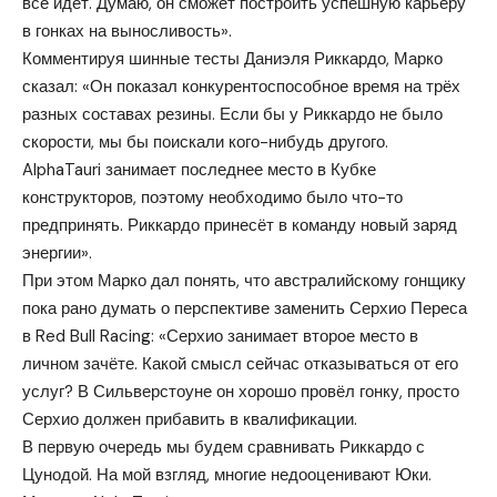
всё идёт. Думаю, он сможет построить успешную карьеру
в гонках на выносливость».
Комментируя шинные тесты Даниэля Риккардо, Марко
сказал: «Он показал конкурентоспособное время на трёх
разных составах резины. Если бы у Риккардо не было
скорости, мы бы поискали кого-нибудь другого.
AlphaTauri занимает последнее место в Кубке
конструкторов, поэтому необходимо было что-то
предпринять. Риккардо принесёт в команду новый заряд
энергии».
При этом Марко дал понять, что австралийскому гонщику
пока рано думать о перспективе заменить Серхио Переса
в Red Bull Racing: «Серхио занимает второе место в
личном зачёте. Какой смысл сейчас отказываться от его
услуг? В Сильверстоуне он хорошо провёл гонку, просто
Серхио должен прибавить в квалификации.
В первую очередь мы будем сравнивать Риккардо с
Цунодой. На мой взгляд, многие недооценивают Юки.