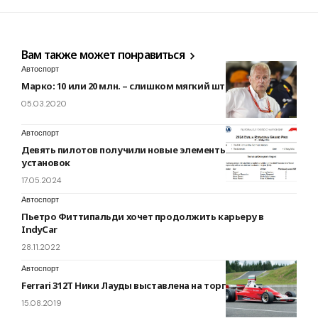
Вам также может понравиться
Автоспорт
Марко: 10 или 20 млн. – слишком мягкий штраф для Ferrari
05.03.2020
Автоспорт
Девять пилотов получили новые элементы силовых
установок
17.05.2024
Автоспорт
Пьетро Фиттипальди хочет продолжить карьеру в
IndyCar
28.11.2022
Автоспорт
Ferrari 312T Ники Лауды выставлена на торги в США
15.08.2019