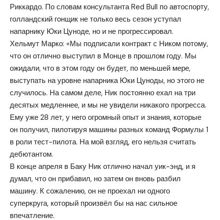
Риккардо. По словам консультанта Red Bull по автоспорту,
голландский гонщик не только весь сезон уступал
напарнику Юки Цуноде, но и не прогрессировал.
Хельмут Марко: «Мы подписали контракт с Ником потому,
что он отлично выступил в Монце в прошлом году. Мы
ожидали, что в этом году он будет, по меньшей мере,
выступать на уровне напарника Юки Цуноды, но этого не
случилось. На самом деле, Ник постоянно ехал на три
десятых медленнее, и мы не увидели никакого прогресса.
Ему уже 28 лет, у него огромный опыт и знания, которые
он получил, пилотируя машины разных команд Формулы 1
в роли тест-пилота. На мой взгляд, его нельзя считать
дебютантом.
В конце апреля в Баку Ник отлично начал уик-энд, и я
думал, что он прибавил, но затем он вновь разбил
машину. К сожалению, он не проехал ни одного
суперкруга, который произвёл бы на нас сильное
впечатление.