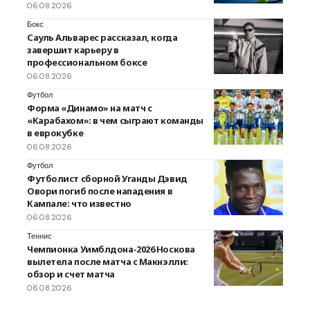
06.08.2026
Бокс
Сауль Альварес рассказал, когда
завершит карьеру в
профессиональном боксе
06.08.2026
Футбол
Форма «Динамо» на матч с
«Карабахом»: в чем сыграют команды
в еврокубке
06.08.2026
Футбол
Футболист сборной Уганды Дэвид
Овори погиб после нападения в
Кампале: что известно
06.08.2026
Теннис
Чемпионка Уимблдона-2026 Носкова
вылетела после матча с Макнэлли:
обзор и счет матча
06.08.2026