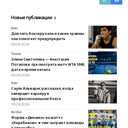
Новые публикации
Бокс
Для чего боксеру капа и какие травмы
она помогает предупредить
06.08.2026
Теннис
Элина Свитолина — Анастасия
Потапова: где смотреть матч WTA 1000,
дата и время начала
06.08.2026
Бокс
Сауль Альварес рассказал, когда
завершит карьеру в
профессиональном боксе
06.08.2026
Футбол
Форма «Динамо» на матч с
«Карабахом»: в чем сыграют команды
в еврокубке