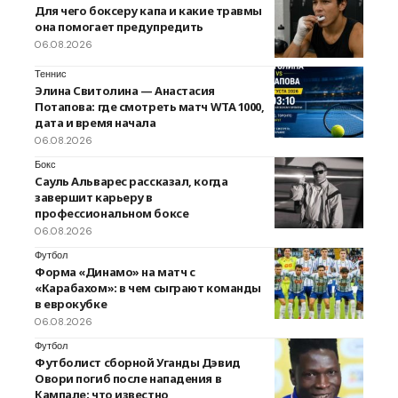
Для чего боксеру капа и какие травмы
она помогает предупредить
06.08.2026
Теннис
Элина Свитолина — Анастасия
Потапова: где смотреть матч WTA 1000,
дата и время начала
06.08.2026
Бокс
Сауль Альварес рассказал, когда
завершит карьеру в
профессиональном боксе
06.08.2026
Футбол
Форма «Динамо» на матч с
«Карабахом»: в чем сыграют команды
в еврокубке
06.08.2026
Футбол
Футболист сборной Уганды Дэвид
Овори погиб после нападения в
Кампале: что известно