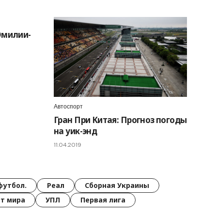
Эмилии-
Автоспорт
Гран При Китая: Прогноз погоды
на уик-энд
11.04.2019
футбол.
Реал
Сборная Украины
т мира
УПЛ
Первая лига