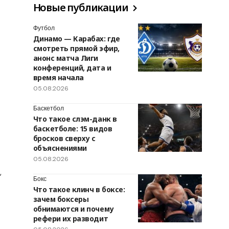
Новые публикации
Футбол
Динамо — Карабах: где
смотреть прямой эфир,
анонс матча Лиги
конференций, дата и
время начала
05.08.2026
Баскетбол
Что такое слэм-данк в
баскетболе: 15 видов
бросков сверху с
объяснениями
05.08.2026
,
Бокс
Что такое клинч в боксе:
зачем боксеры
обнимаются и почему
рефери их разводит