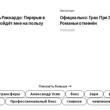
Автоспорт
 Риккардо: Перерыв в
Официально: Гран При 
пойдёт мне на пользу
Романьи отменён
17.05.2023
Показать больше
трансферы
Александр Усик
бокс
Заря
Профессиональный бокс
главное
чемпиона