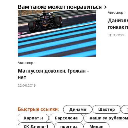
Вам также может понравиться
Автоспорт
Даниэль
гонках 
31.10.2022
Автоспорт
Магнуссен доволен, Грожан –
нет
22.06.2019
Быстрые ссылки:
Динамо
Шахтер
Карпаты
Барселона
наши за рубежом
СК Днепр-1
прогноз
Милан