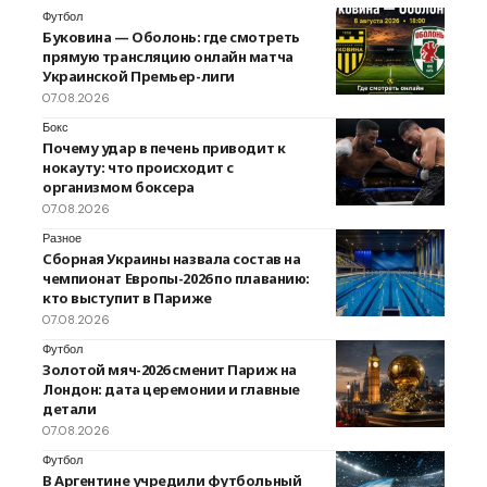
Футбол
Буковина — Оболонь: где смотреть
прямую трансляцию онлайн матча
Украинской Премьер-лиги
07.08.2026
Бокс
Почему удар в печень приводит к
нокауту: что происходит с
организмом боксера
07.08.2026
Разное
Сборная Украины назвала состав на
чемпионат Европы-2026 по плаванию:
кто выступит в Париже
07.08.2026
Футбол
Золотой мяч-2026 сменит Париж на
Лондон: дата церемонии и главные
детали
07.08.2026
Футбол
В Аргентине учредили футбольный