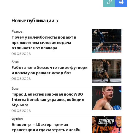
Новые публикации
Разное
Почему волейболисты подают в
прыжке и чем силовая подача
отличается от планера
09.08.2026
Бокс
Работа ног в боксе: что такое футворк
и почему он решает исход боя
09.08.2026
Бокс
Тарас Шелестюк завоевал пояс WBO
International: как украинец победил
Муньоса
09.08.2026
Футбол
Эпицентр — Шахтер: прямая
трансляция и где смотреть онлайн