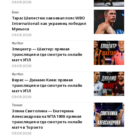
09.08.2026
Бокс
Тарас Шелестюк завоевал пояс WBO
International: как украинец победил
Муньоса
09.08.2026
Футбол
Эпицентр — Шахтер: прямая
трансляция и где смотреть онлайн
матч УПЛ
09.08.2026
Футбол
Верес — Динамо Киев: прямая
трансляция и где смотреть онлайн
матч УПЛ
09.08.2026
Теннис
Элина Свитолина — Екатерина
Александрова на WTA 1000: прямая
трансляция и где смотреть онлайн
матч в Торонто
09.08.2026