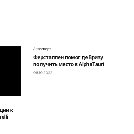
Автоспорт
Ферстаппен помог де Вризу
получить место в AlphaTauri
08.10.2022
ции к
elli