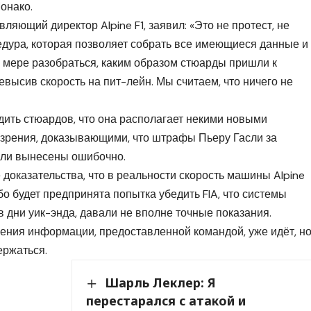
Монако.
яющий директор Alpine F1, заявил: «Это не протест, не
едура, которая позволяет собрать все имеющиеся данные и
ой мере разобраться, каким образом стюарды пришли к
высив скорость на пит-лейн. Мы считаем, что ничего не
дить стюардов, что она располагает некими новыми
 зрения, доказывающими, что штрафы Пьеру Гасли за
ыли вынесены ошибочно.
 доказательства, что в реальности скорость машины Alpine
о будет предпринята попытка убедить FIA, что системы
 дни уик-энда, давали не вполне точные показания.
ения информации, предоставленной командой, уже идёт, н
держаться.
Шарль Леклер: Я
перестарался с атакой и