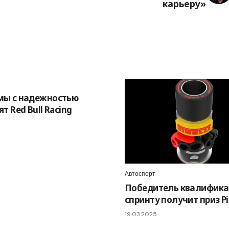
карьеру»
мы с надежностью
т Red Bull Racing
Автоспорт
Победитель квалифика
спринту получит приз Pir
19.03.2025