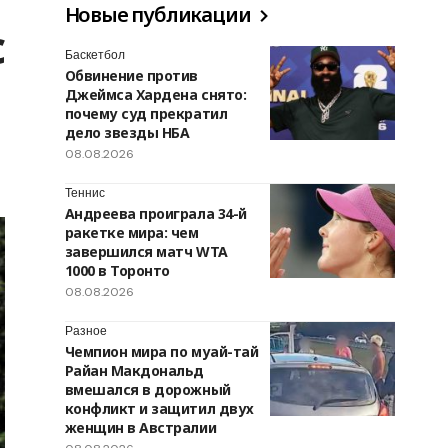
Новые публикации
с
Баскетбол
Обвинение против
Джеймса Хардена снято:
почему суд прекратил
дело звезды НБА
08.08.2026
Теннис
Андреева проиграла 34-й
ракетке мира: чем
завершился матч WTA
1000 в Торонто
08.08.2026
Разное
Чемпион мира по муай-тай
Райан Макдональд
вмешался в дорожный
конфликт и защитил двух
женщин в Австралии