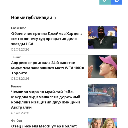
Новые публикации
Баскетбол
Обвинение против Джеймса Хардена
снято: почему суд прекратил дело
звезды НБА
08.08.2026
Теннис
Андреева проиграла 34-й ракетке
мира: чем завершился матч WTA 1000 в
Торонто
08.08.2026
Разное
Чемпион мира по муай-тай Райан
Макдональд вмешался в дорожный
конфликт и защитил двух женщин в
Австралии
08.08.2026
Футбол
Отец Лионеля Месси умер в 68 лет: