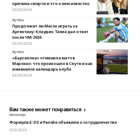
причина смерти и что о нем известно
08.08.2026
Футбол
Продолжит ли Месси играть за
Аргентину: Клаудио Тапиа дал ответ
после ЧМ-2026
08.08.2026
Футбол
«Барселона» отменила матч в
Марокко: что произошло в Сеуте и как
изменился календарь клуба
08.08.2026
Вам также может понравиться
Автоспорт
Формула Е: DS и Penske объявили о сотрудничестве
12.10.2022