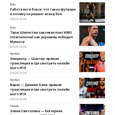
Бокс
Работа ног в боксе: что такое футворк
и почему он решает исход боя
09.08.2026
Бокс
Тарас Шелестюк завоевал пояс WBO
International: как украинец победил
Муньоса
09.08.2026
Футбол
Эпицентр — Шахтер: прямая
трансляция и где смотреть онлайн
матч УПЛ
09.08.2026
Футбол
Верес — Динамо Киев: прямая
трансляция и где смотреть онлайн
матч УПЛ
09.08.2026
Теннис
Элина Свитолина — Екатерина