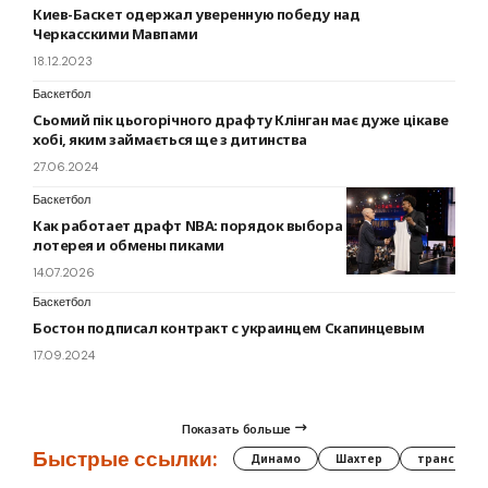
Киев-Баскет одержал уверенную победу над
Черкасскими Мавпами
18.12.2023
Баскетбол
Сьомий пік цьогорічного драфту Клінган має дуже цікаве
хобі, яким займається ще з дитинства
27.06.2024
Баскетбол
Как работает драфт NBA: порядок выбора новичков,
лотерея и обмены пиками
14.07.2026
Баскетбол
Бостон подписал контракт с украинцем Скапинцевым
17.09.2024
Показать больше
Быстрые ссылки:
Динамо
Шахтер
трансфер