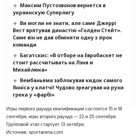
Максим Пустозвонов вернется в
украинскую Суперлигу
Ви могли не знати, але саме Джеррі
Вест врятував династію «Голден Стейт».
Саме він не дав обміняти одну з зірок
команди
Багатскис: «В отборе на Евробаскет не
стоит рассчитывать на Лэня и
Михайлюка»
Вембаньяма заблокував кидок самого
Янніса у клатчі! Чудово зреагував на рухи
грека у «фарбі»
Игры первого раунда квалификации состоятся 15 и 18
сентября, игры второго раунда — 22 и 25 сентября.
Групповой этап стартует 13 октября.
Источник:
sportarena.com