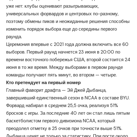
уже нет: клубы оценивают разыгрывающих,
универсальных форвардов и центровых по-разному,
поэтому обмены пиков и неожиданные решения способны
изменить порядок выбора еще до середины первого
раунда.
Церемония впервые с 2021 года должна включить все 60
выборов. Первый раунд начнется 23 июня в 20:00 по
времени восточного побережья США, второй состоится 24
июня в то же время. Между выборами в первом раунде
команды получают пять минут, во втором — четыре.
Кто претендует на первый номер
Главный фаворит драфта — Эй Джей Дыбанца,
завершивший единственный сезон в NCAA в составе BYU.
Форвард набирал в среднем 25,5 очка, реализуя 51%
бросков с игры. За последние 40 лет он стал лишь пятым
баскетболистом первого дивизиона NCAA, который
преодолел отметку в 25 очков при точности выше 51%.
Дыбанца ценят не только за статистику. При росте около