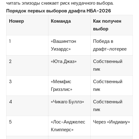
читать эпизоды снижает риск неудачного выбора.
Порядок первых выборов драфта НБА-2026
Номер
Команда
Как получен
выбор
1
«Вашингтон
Победа в
Уизардс»
драфт-лотерее
2
«Юта Джаз»
Собственный
пик
3
«Мемфис
Собственный
Гриззлис»
пик
4
«Чикаго Буллз»
Собственный
пик
5
«Лос-Анджелес
Через «Индиану»
Клипперс»