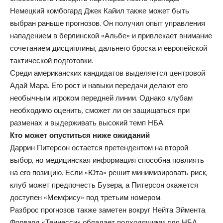
Немецкий комбогард Джек Кайил также может быть
выбран раньше прогнозов. Он получил опыт управления
нападением в берлинской «Альбе» и привлекает внимание
сочетанием дисциплины, дальнего броска и европейской
тактической подготовки.
Среди американских кандидатов выделяется центровой
Адай Мара. Его рост и навыки передачи делают его
необычным игроком передней линии. Однако клубам
необходимо оценить, сможет ли он защищаться при
разменах и выдерживать высокий темп НБА.
Кто может опуститься ниже ожиданий
Даррин Питерсон остается претендентом на второй
выбор, но медицинская информация способна повлиять
на его позицию. Если «Юта» решит минимизировать риск,
клуб может предпочесть Бузера, а Питерсон окажется
доступен «Мемфису» под третьим номером.
Разброс прогнозов также заметен вокруг Нейта Эймента.
Форвард «Теннесси» обладает подходящими для НБА