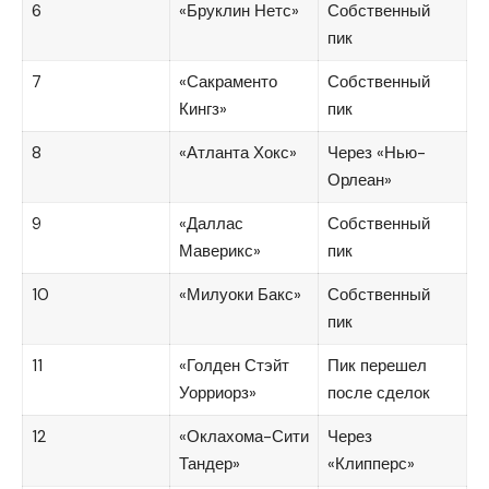
6
«Бруклин Нетс»
Собственный
пик
7
«Сакраменто
Собственный
Кингз»
пик
8
«Атланта Хокс»
Через «Нью-
Орлеан»
9
«Даллас
Собственный
Маверикс»
пик
10
«Милуоки Бакс»
Собственный
пик
11
«Голден Стэйт
Пик перешел
Уорриорз»
после сделок
12
«Оклахома-Сити
Через
Тандер»
«Клипперс»