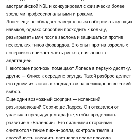
австралийской NBL и конкурировал с физически более
зрелыми профессиональными игроками.
Лопес еще не обладает завершенным набором атакующих
навыков, однако способен проходить к кольцу,
разыгрывать мяч после заслона и защищаться против
нескольких типов форвардов. Его опыт против взрослых
соперников снижает часть рисков, связанных с
адаптацией.
Некоторые прогнозы помещают Лопеса в первую десятку,
другие — ближе к середине раунда. Такой разброс делает
его одним из главных кандидатов на неожиданно высокий
выбор.
Еще один возможный сюрприз — испанский
разыгрывающий Серхио де Ларреа. Он отказался от
участия в предыдущем драфте, чтобы продолжить
развитие в «Валенсии». Его сильными сторонами
считаются чтение пик-н-ролла, контроль темпа и
способность находить партнеров после прохода.