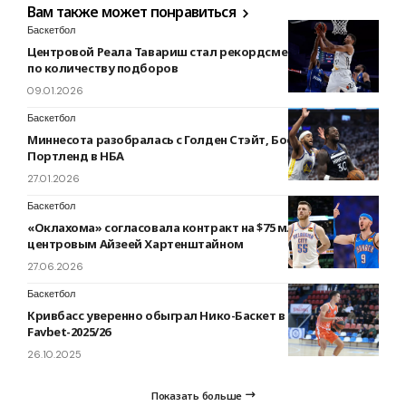
Вам также может понравиться
Баскетбол
Центровой Реала Тавариш стал рекордсменом Евролиги
по количеству подборов
09.01.2026
Баскетбол
Миннесота разобралась с Голден Стэйт, Бостон победил
Портленд в НБА
27.01.2026
Баскетбол
«Оклахома» согласовала контракт на $75 млн с
центровым Айзеей Хартенштайном
27.06.2026
Баскетбол
Кривбасс уверенно обыграл Нико-Баскет в Суперлиге
Favbet-2025/26
26.10.2025
Показать больше