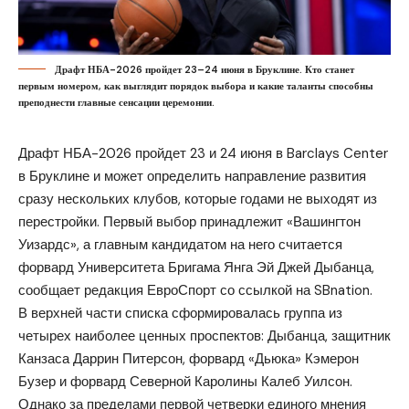
Драфт НБА-2026 пройдет 23–24 июня в Бруклине. Кто станет
первым номером, как выглядит порядок выбора и какие таланты способны
преподнести главные сенсации церемонии.
Драфт НБА-2026 пройдет 23 и 24 июня в Barclays Center
в Бруклине и может определить направление развития
сразу нескольких клубов, которые годами не выходят из
перестройки. Первый выбор принадлежит «Вашингтон
Уизардс», а главным кандидатом на него считается
форвард Университета Бригама Янга Эй Джей Дыбанца,
сообщает редакция
ЕвроСпорт
со ссылкой на
SBnation
.
В верхней части списка сформировалась группа из
четырех наиболее ценных проспектов: Дыбанца, защитник
Канзаса Даррин Питерсон, форвард «Дьюка» Кэмерон
Бузер и форвард Северной Каролины Калеб Уилсон.
Однако за пределами первой четверки единого мнения