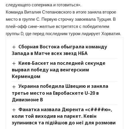
следующего соперника и готовиться».
Команда Виталия Степановского в итоге заняла второе
место в группе С. Первую строчку завоевала Турция. В
плей-офф сине-желтые встретятся с победителем
группы D, где перед последним туром лидирует Хорватия.
Сборная Востока обыграла команду
Запада в Матче всех звезд НБА
Киев-Баскет на последней секунде
вырвал победу над венгерским
Кермендом
Украина победила Швецию и заняла
третье место на Евробаскете U-20 в
Дивизионе B
Фанатка назвала Дюрента «с####ю»,
коли той виходив на паркет. Кевін
зупинився та підійшов до неї для розмови