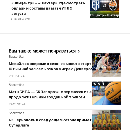
«Эпицентр» – «Шахтер»: где смотреть
онлайн и составы на матч УПЛ 9
августа
09.08.2026
Вам также может понравиться
Баскетбол
Михайлюк впервые в сезоне вышел в стартовом составе
Юты и набрал семь очков в игре с Денвером
28.11.2024
Баскетбол
Матч БИПА — БК Запорожье перенесен из-за
продолжительной воздушной тревоги
24.01.2024
Баскетбол
БК Тернополь в следующем сезоне примет участие в
Суперлиге