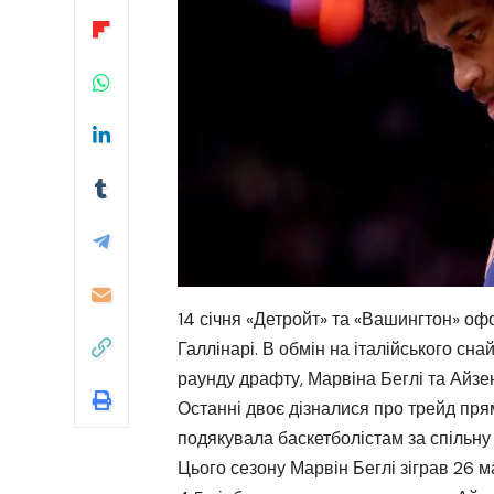
14 січня «Детройт» та «Вашингтон» оф
Галлінарі. В обмін на італійського сн
раунду драфту, Марвіна Беглі та Айзе
Останні двоє дізналися про трейд пря
подякувала баскетболістам за спільну
Цього сезону Марвін Беглі зіграв 26 ма