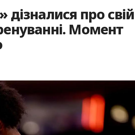
» дізналися про свій
ренуванні. Момент
о