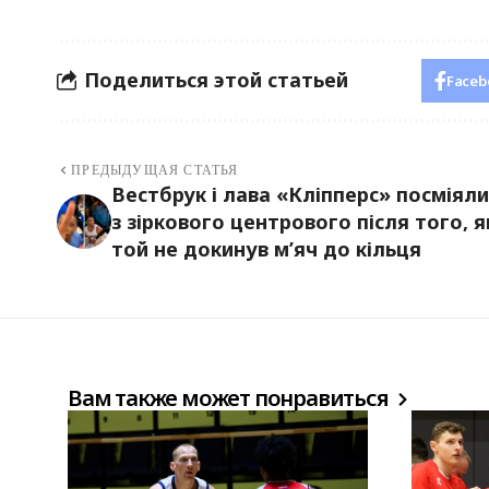
Поделиться этой статьей
Faceb
ПРЕДЫДУЩАЯ СТАТЬЯ
Вестбрук і лава «Кліпперс» посміял
з зіркового центрового після того, я
той не докинув м’яч до кільця
Вам также может понравиться