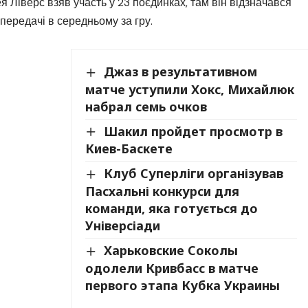
я Ліверс взяв участь у 23 поєдинках, там він відзначався
1 передачі в середньому за гру.
Джаз в результативном
матче уступили Хокс, Михайлюк
набрал семь очков
Шакил пройдет просмотр в
Киев-Баскете
Клуб Суперліги організував
Пасхальні конкурси для
команди, яка готується до
Універсіади
Харьковские Соколы
одолели Кривбасс в матче
первого этапа Кубка Украины