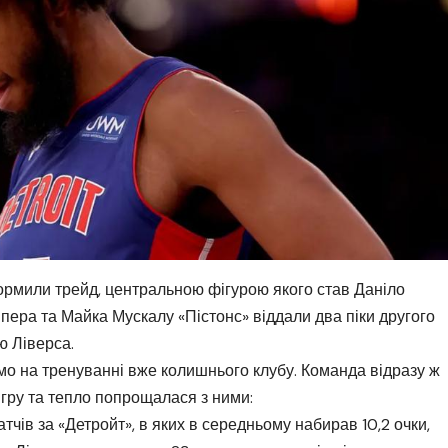
ормили трейд, центральною фігурою якого став Даніло
айпера та Майка Мускалу «Пістонс» віддали два піки другого
ю Ліверса.
мо на тренуванні вже колишнього клубу. Команда відразу ж
 гру та тепло попрощалася з ними:
тчів за «Детройт», в яких в середньому набирав 10,2 очки,