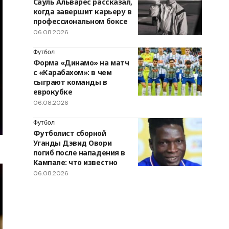
Сауль Альварес рассказал,
когда завершит карьеру в
профессиональном боксе
06.08.2026
Футбол
Форма «Динамо» на матч
с «Карабахом»: в чем
сыграют команды в
еврокубке
06.08.2026
Футбол
Футболист сборной
Уганды Дэвид Овори
погиб после нападения в
Кампале: что известно
06.08.2026