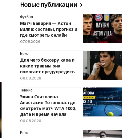
Новые публикации
Футбол
Матч Бавария — Астон
Вилла: составы, прогноз и
где смотреть онлайн
07.08.2026
Бокс
Для чего боксеру капа и
какие травмы она
помогает предупредить
06.08.2026
Теннис
Элина Свитолина —
Анастасия Потапова: где
смотреть матч WTA 1000,
дата и время начала
06.08.2026
Бокс