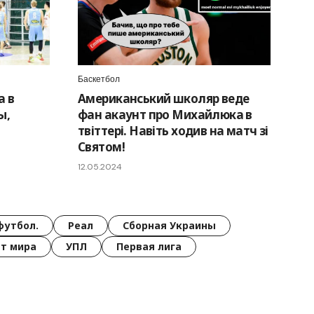
Баскетбол
а в
Американський школяр веде
ы,
фан акаунт про Михайлюка в
твіттері. Навіть ходив на матч зі
Святом!
12.05.2024
футбол.
Реал
Сборная Украины
т мира
УПЛ
Первая лига