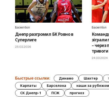
Баскетбол
Баскетбол
Днепр разгромил БК Ровно в
Команди
Суперлиге
зіграли 
– через 
25.02.2026
тривоги
24.03.2024
Быстрые ссылки:
Динамо
Шахтер
Карпаты
Барселона
наши за рубежом
СК Днепр-1
ПСЖ
прогноз