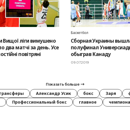
Баскетбол
 Вищої ліги вимушено
Сборная Украины вышл
по два матчі за день. Усе
полуфинал Универсиад
постійні повітряні
обыграв Канаду
09.07.2019
Показать больше
трансферы
Александр Усик
бокс
Заря
Профессиональный бокс
главное
чемпиона