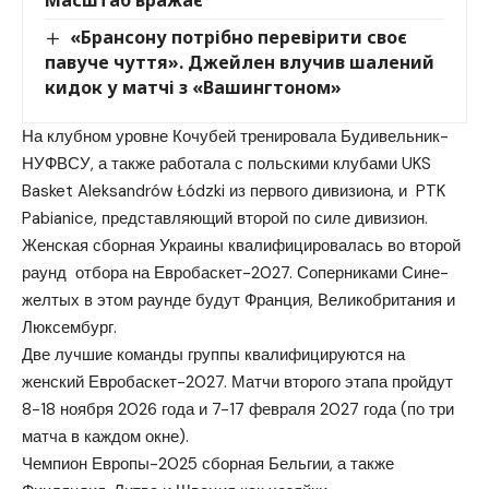
Масштаб вражає
«Брансону потрібно перевірити своє
павуче чуття». Джейлен влучив шалений
кидок у матчі з «Вашингтоном»
На клубном уровне Кочубей тренировала Будивельник-
НУФВСУ, а также работала с польскими клубами UKS
Basket Aleksandrów Łódzki из первого дивизиона, и PTK
Pabianice, представляющий второй по силе дивизион.
Женская сборная Украины квалифицировалась во второй
раунд отбора на Евробаскет-2027. Соперниками Сине-
желтых в этом раунде будут Франция, Великобритания и
Люксембург.
Две лучшие команды группы квалифицируются на
женский Евробаскет-2027. Матчи второго этапа пройдут
8-18 ноября 2026 года и 7-17 февраля 2027 года (по три
матча в каждом окне).
Чемпион Европы-2025 сборная Бельгии, а также