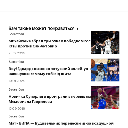
Вам также может понравиться
Баскетбол
Михайлюк набрал три очка в победном гостевом матче
Юты против Сан-Антонио
28.12.2025
Баскетбол
Воу! Едвардс виконав потужний аллей-уп, винахідливо
накинувши самому собі від щита
19.01.2024
Баскетбол
Новички Суперлиги проиграли в первых матчах
Мемориала Гаврилова
15.09.2019
Баскетбол
Матч БИПА — Будивельник перенесли из-за воздушной