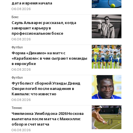
дата и время начала
06.08.2026
Бокс
Сауль Альварес рассказал, когда
завершит карьеру в
профессиональном боксе
06.08.2026
Футбол
Форма «Динамо» на матч с
«Карабахом»: в чем сыграют команды
в еврокубке
06.08.2026
Футбол
Футболист сборной Уганды Дэвид
Овори погиб после нападения в
Кампале: что известно
06.08.2026
Теннис
Чемпионка Уимблдона-2026 Носкова
вылетела после матча с Макнэлли:
обзор и счет матча
06.08.2026