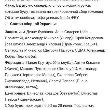
Айнар Багатскис определился со списком игроков,
которые будут вызваны на тренировочный сбор команды.
Об этом сообщает официальный сайт ФБУ.
Состав сборной Украины:
Защитники
: Денис Лукашов, Илья Сидоров (оба —
Прометей), Александр Мишула (Днепр), Юрий Кондраков
(без клуба), Александр Липовый (Промитеас, Греция),
Святослав Михайлюк (Детройт Пистонз, США), Александр
Кобец (без клуба);
Форварды
: Павел Крутоус (без клуба), Артем Ковалев
(Химик), Максим Пустозвонов (без клуба), Александр
Беликов (Черкасские Мавпы), Вячеслав Бобров
(Фуэнлабрада, Испания), Сергей Павлов (Пьено
Жвайгждес, Литва);
Центровые
: Вячеслав Кравцов (без клуба), Вячеслав
Петров (Киев-Баскет).
Сбор будет проходить с 20 по 26 июля. После этого