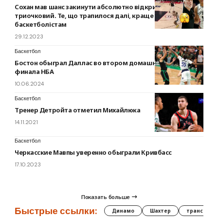
Сохан мав шанс закинути абсолютно відкритий
триочковий. Те, що трапилося далі, краще не показувати
баскетболістам
29.12.2023
Баскетбол
Бостон обыграл Даллас во втором домашнем матче
финала НБА
10.06.2024
Баскетбол
Тренер Детройта отметил Михайлюка
14.11.2021
Баскетбол
Черкасские Мавпы уверенно обыграли Кривбасс
17.10.2023
Показать больше
Быстрые ссылки:
Динамо
Шахтер
трансфер