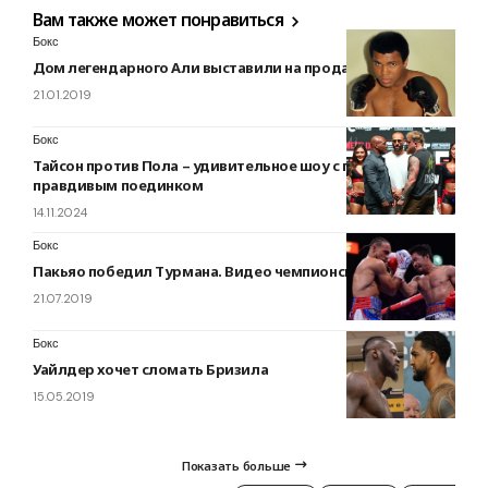
Вам также может понравиться
Бокс
Дом легендарного Али выставили на продажу. ФОТО
21.01.2019
Бокс
Тайсон против Пола – удивительное шоу с потенциально
правдивым поединком
14.11.2024
Бокс
Пакьяо победил Турмана. Видео чемпионского боя
21.07.2019
Бокс
Уайлдер хочет сломать Бризила
15.05.2019
Показать больше