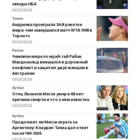
звезды НБА
08.08.2026
Теннис
Андреева проиграла 34-й ракетке
мира: чем завершился матч WTA 1000 в
Торонто
08.08.2026
Разное
Чемпион мира по муай-тай Райан
Макдональд вмешался в дорожный
конфликт и защитил двух женщин в
Австралии
08.08.2026
Футбол
Отец Лионеля Месси умер в 68 лет:
причина смерти и что о нем известно
08.08.2026
Футбол
Продолжит ли Месси играть за
Аргентину: Клаудио Тапиа дал ответ
после ЧМ-2026
08.08.2026