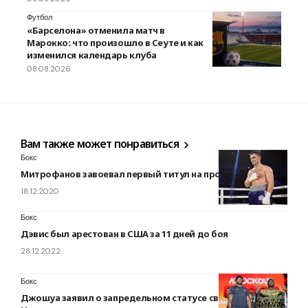
Футбол
«Барселона» отменила матч в
Марокко: что произошло в Сеуте и как
изменился календарь клуба
08.08.2026
Вам также может понравиться
Бокс
Митрофанов завоевал первый титул на профи ринге
18.12.2020
Бокс
Дэвис был арестован в США за 11 дней до боя
28.12.2022
Бокс
Джошуа заявил о запредельном статусе своего боя с