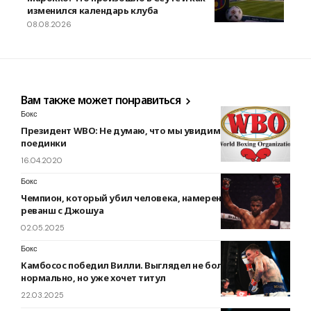
изменился календарь клуба
08.08.2026
Вам также может понравиться
Бокс
Президент WBO: Не думаю, что мы увидим громкие
поединки
16.04.2020
Бокс
Чемпион, который убил человека, намерен провести
реванш с Джошуа
02.05.2025
Бокс
Камбосос победил Вилли. Выглядел не более чем
нормально, но уже хочет титул
22.03.2025