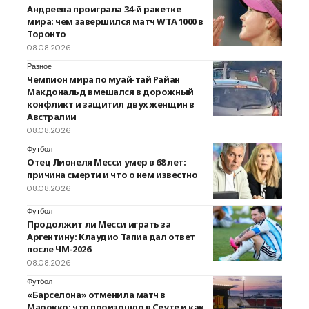
Андреева проиграла 34-й ракетке
мира: чем завершился матч WTA 1000 в
Торонто
08.08.2026
Разное
Чемпион мира по муай-тай Райан
Макдональд вмешался в дорожный
конфликт и защитил двух женщин в
Австралии
08.08.2026
Футбол
Отец Лионеля Месси умер в 68 лет:
причина смерти и что о нем известно
08.08.2026
Футбол
Продолжит ли Месси играть за
Аргентину: Клаудио Тапиа дал ответ
после ЧМ-2026
08.08.2026
Футбол
«Барселона» отменила матч в
Марокко: что произошло в Сеуте и как