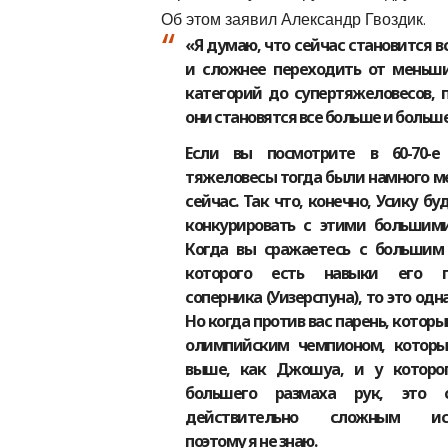
Об этом заявил Александр Гвоздик.
«Я думаю, что сейчас становится в
и сложнее переходить от меньши
категорий до супертяжеловесов, 
они становятся все больше и больше
Если вы посмотрите в 60-70-е
тяжеловесы тогда были намного м
сейчас. Так что, конечно, Усику б
конкурировать с этими большими
Когда вы сражаетесь с большим 
которого есть навыки его п
соперника (Уизерспуна), то это одн
Но когда против вас парень, котор
олимпийским чемпионом, которы
выше, как Джошуа, и у которог
большего размаха рук, это с
действительно сложным исп
поэтому я не знаю.