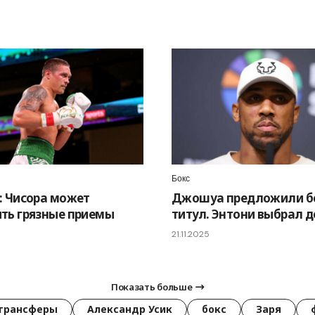
Бокс
: Чисора может
Джошуа предложили бо
ть грязные приемы
титул. Энтони выбрал д
21.11.2025
Показать больше
трансферы
Александр Усик
бокс
Заря