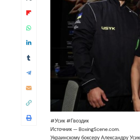
#Усик #Гвоздик
Источник — BoxingScene.com.
Украинскому боксеру Александру Усик