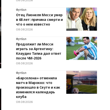
08.08.2026
Футбол
Отец Лионеля Месси умер
в 68 лет: причина смерти и
что о нем известно
08.08.2026
Футбол
Продолжит ли Месси
играть за Аргентину:
Клаудио Тапиа дал ответ
после ЧМ-2026
08.08.2026
Футбол
«Барселона» отменила
матч в Марокко: что
произошло в Сеуте и как
изменился календарь
клуба
08.08.2026