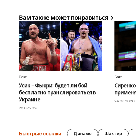
Вам также может понравиться
Бокс
Бокс
Усик – Фьюри: будет ли бой
Сиренко
бесплатно транслироваться в
применя
Украине
24.03.2020
25.02.2023
Быстрые ссылки:
Динамо
Шахтер