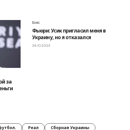
Бокс
Фьюри: Усик пригласил меня в
Украину, но я отказался
26.10.2023
й за
еньги
футбол.
Реал
Сборная Украины