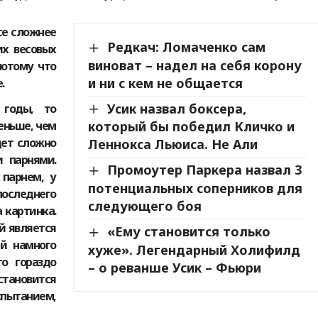
се сложнее
Редкач: Ломаченко сам
х весовых
виноват – надел на себя корону
потому что
и ни с кем не общается
.
Усик назвал боксера,
 годы, то
еньше, чем
который бы победил Кличко и
удет сложно
Леннокса Льюиса. Не Али
 парнями.
Промоутер Паркера назвал 3
парнем, у
потенциальных соперников для
оследнего
следующего боя
а картинка.
ый является
«Ему становится только
й намного
хуже». Легендарный Холифилд
о гораздо
– о реванше Усик – Фьюри
тановится
ытанием,