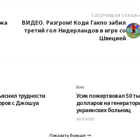
СЛЕДУЮЩАЯ СТАТЬЯ
джа
ВИДЕО. Разгром! Коди Гакпо забил
третий гол Нидерландов в игре со
Швецией
Бокс
ъяснил трудности
Усик пожертвовал 50 ты
оров с Джошуа
долларов на генератор
украинских больниц
30.11.2022
Показать больше