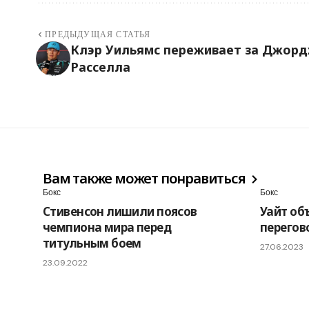
ПРЕДЫДУЩАЯ СТАТЬЯ
Клэр Уильямс переживает за Джор
Расселла
Вам также может понравиться
Бокс
Бокс
Стивенсон лишили поясов
Уайт об
чемпиона мира перед
перегов
титульным боем
27.06.2023
23.09.2022