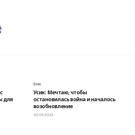
Бокс
с
Усик: Мечтаю, чтобы
ы для
остановилась война и началось
возобновление
26.09.2022