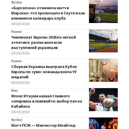
Футбол
«Барселона» отменила матч в
Марокко: что произошло в Сеуте и как
изменился календарь клуба
08.08.2026
Разное
Чемпионат Европы-2026 по легкой
атлетике: расписание всех
выступлений украинцев
08.08.2026
Разное
Сборная Украины выиграла Кубок
Европы по сумо: команда взяла 19
медалей
08.08.2026
Бокс
Мозес Итаума назвал главного
соперника в хэвивейте: выбор пал на
Кабайела
08.08.2026
Футбол
Матч ПСЖ — Манчестер Юнайтед: