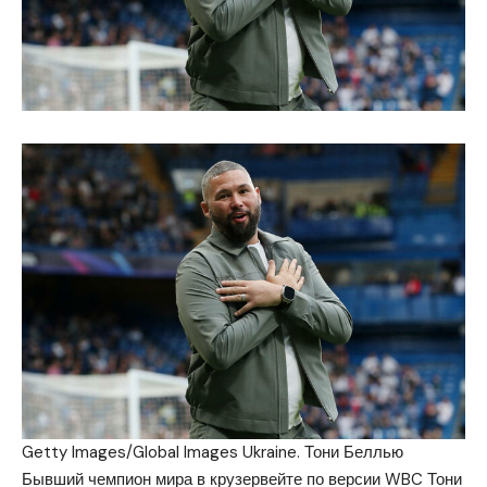
Getty Images/Global Images Ukraine. Тони Беллью
Бывший чемпион мира в крузервейте по версии WBC Тони