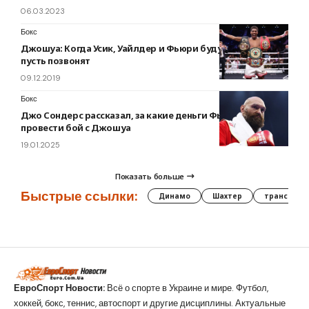
06.03.2023
Бокс
Джошуа: Когда Усик, Уайлдер и Фьюри будут готовы —
пусть позвонят
09.12.2019
Бокс
Джо Сондерс рассказал, за какие деньги Фьюри готов
провести бой с Джошуа
19.01.2025
Показать больше
Быстрые ссылки:
Динамо
Шахтер
трансфер
ЕвроСпорт Новости:
Всё о спорте в Украине и мире. Футбол,
хоккей, бокс, теннис, автоспорт и другие дисциплины. Актуальные