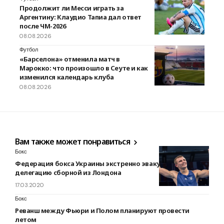
Продолжит ли Месси играть за
Аргентину: Клаудио Тапиа дал ответ
после ЧМ-2026
08.08.2026
Футбол
«Барселона» отменила матч в
Марокко: что произошло в Сеуте и как
изменился календарь клуба
08.08.2026
Вам также может понравиться
Бокс
Федерация бокса Украины экстренно эвакуирует
делегацию сборной из Лондона
17.03.2020
Бокс
Реванш между Фьюри и Полом планируют провести
летом