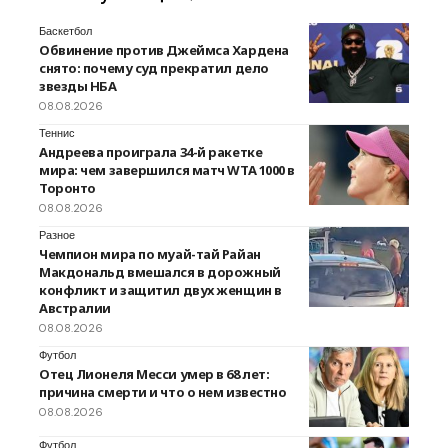
Баскетбол
Обвинение против Джеймса Хардена
снято: почему суд прекратил дело
звезды НБА
08.08.2026
Теннис
Андреева проиграла 34-й ракетке
мира: чем завершился матч WTA 1000 в
Торонто
08.08.2026
Разное
Чемпион мира по муай-тай Райан
Макдональд вмешался в дорожный
конфликт и защитил двух женщин в
Австралии
08.08.2026
Футбол
Отец Лионеля Месси умер в 68 лет:
причина смерти и что о нем известно
08.08.2026
Футбол