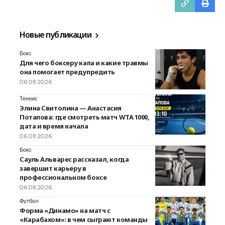
Новые публикации
Бокс
Для чего боксеру капа и какие травмы
она помогает предупредить
06.08.2026
Теннис
Элина Свитолина — Анастасия
Потапова: где смотреть матч WTA 1000,
дата и время начала
06.08.2026
Бокс
Сауль Альварес рассказал, когда
завершит карьеру в
профессиональном боксе
06.08.2026
Футбол
Форма «Динамо» на матч с
«Карабахом»: в чем сыграют команды