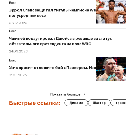
Бокс
Эррол Спенс защитил титулы чемпиона WBC и IBF в
полусреднем весе
06.12.2020
Бокс
Чжилей нокаутировал Джойса в реванше за статус
обязательного претендента на пояс WBO
24.09.2023
Бокс
Усик просит отложить бой с Паркером. Известна причина
15.08.2025
Показать больше
Быстрые ссылки:
Динамо
Шахтер
трансфер