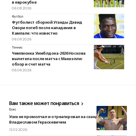
в еврокубке
06.08.2026
Футбол
Футболист сборной Уганды Дэвид
Овори погиб после нападения в
Кампале: что известно
06.08.2026
Теннис
Чемпионка Уимблдона-2026 Носкова
вылетела после матча с Макнэлли:
обзор и счет матча
06.08.2026
Вам также может понравиться
Бокс
Усик не промолчал и отреагировал на скандал с
Владиславом Гераскевичем
12.02.2026