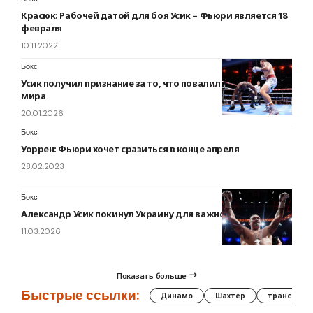
Красюк: Рабочей датой для боя Усик – Фьюри является 18
февраля
10.11.2022
Бокс
Усик получил признание за то, что повалил чемпиона
мира
20.01.2026
Бокс
Уоррен: Фьюри хочет сразиться в конце апреля
28.02.2023
Бокс
Александр Усик покинул Украину для важной миссии
11.03.2026
Показать больше
Быстрые ссылки:
Динамо
Шахтер
трансфер