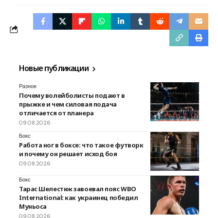
Новые публикации
Разное
Почему волейболисты подают в
прыжке и чем силовая подача
отличается от планера
09.08.2026
Бокс
Работа ног в боксе: что такое футворк
и почему он решает исход боя
09.08.2026
Бокс
Тарас Шелестюк завоевал пояс WBO
International: как украинец победил
Муньоса
09.08.2026