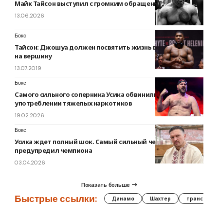
Майк Тайсон выступил с громким обращением к Усику
13.06.2026
Бокс
Тайсон: Джошуа должен посвятить жизнь возвращению
на вершину
13.07.2019
Бокс
Самого сильного соперника Усика обвинили в
употреблении тяжелых наркотиков
19.02.2026
Бокс
Усика ждет полный шок. Самый сильный человек в мире
предупредил чемпиона
03.04.2026
Показать больше
Быстрые ссылки:
Динамо
Шахтер
трансфер