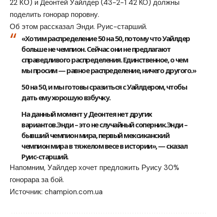
22 КО) и Деонтей Уайлдер (43-2-1 42 KO) должны
поделить гонорар поровну.
Об этом рассказал Энди. Руис-старший.
«Хотим распределение 50 на 50, потому что Уайлдер
больше не чемпион. Сейчас они не предлагают
справедливого распределения. Единственное, о чем
мы просим — равное распределение, ничего другого.»
50 на 50, и мы готовы сразиться с Уайлдером, чтобы
дать ему хорошую взбучку.
На данный момент у Деонтея нет других
вариантов.Энди – это не случайный соперник.Энди –
бывший чемпион мира, первый мексиканский
чемпион мира в тяжелом весе в истории», — сказал
Руис-старший.
Напомним, Уайлдер хочет предложить Руису 30%
гонорара за бой.
Источник:
champion.com.ua