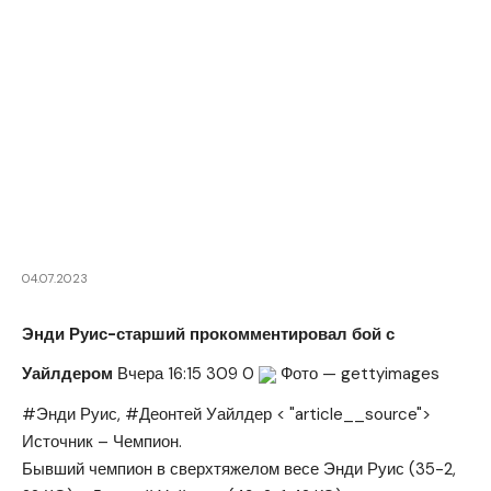
04.07.2023
Энди Руис-старший прокомментировал бой с
Уайлдером
Вчера 16:15
309
0
Фото — gettyimages
#Энди Руис, #Деонтей Уайлдер < "article__source">
Источник – Чемпион.
Бывший чемпион в сверхтяжелом весе Энди Руис (35-2,