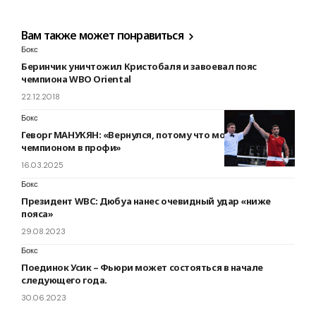
Вам также может понравиться
Бокс
Беринчик уничтожил Кристобаля и завоевал пояс
чемпиона WBO Oriental
22.12.2018
Бокс
Геворг МАНУКЯН: «Вернулся, потому что могу стать
чемпионом в профи»
16.03.2025
Бокс
Президент WBC: Дюбуа нанес очевидный удар «ниже
пояса»
29.08.2023
Бокс
Поединок Усик – Фьюри может состояться в начале
следующего года.
30.06.2023