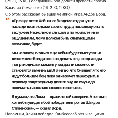
(29-0, 15 КО) следующий бой должен провести против
Василия Ломаченко (16-2-0, 11 КО).
Об этом рассказал бывший чемпион мира Андре Ворд.
«Прежде всего Хейни необходимо отдохнуть и
насладиться плодами своего труда, поскольку он это
заслужил. Насколько я слышал, и по моим личным
ощущениям, Лома должен быть следующим и,
возможно, будет.
Мы не знаем, сколько еще Хейни будет выступать в
легком весе.Всегда сложно делать вес, но однажды
ты приходишь к моменту, когда эти сложности
становятся заметными.Я считаю, что Он знает, что его
ждут большие бои, пока он не хочет переходить к
первому полусреднему дивизиону, но ему надо
понимать, насколько сложно гонять вес.
Я думаю, что Лома — правильный соперник. А потом я
хотел бы увидеть бой победителя против Шакура
Стивенсона», — сказал Ворд.
Напомним, Хейни победил Камбососа&nbs и защитил