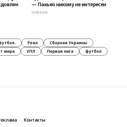
едовлен
— Пакьяо никому не интересен
11.08.2019
футбол.
Реал
Сборная Украины
т мира
УПЛ
Первая лига
футбол
Реклама
Контакты