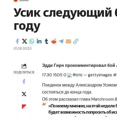
Усик следующий б
году
31.08.2023
Эдди Гирн прокомментировал бой 
ПОДЕЛИТЬСЯ
17:30
1505
0
Фото — gettyimages #Э
Поединок между Александром Усиком (
состояться до конца года.
Об этом рассказал глава Matchroom Bo
«По моему мнению, на этой неделе б
будет возможность попросить об ис