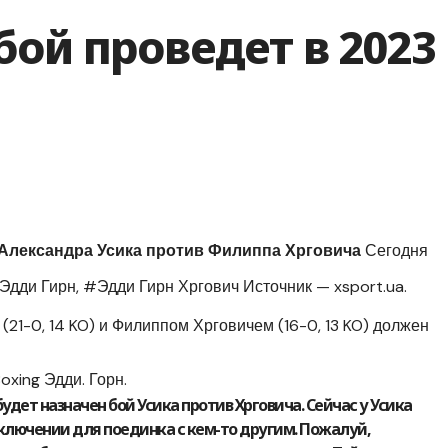
ой проведет в 2023
Александра Усика против Филиппа Хрговича
Сегодня
дди Гирн, #Эдди Гирн Хргович Источник — xsport.ua.
21-0, 14 KO) и Филиппом Хрговичем (16-0, 13 KO) должен
xing Эдди. Горн.
удет назначен бой Усика против Хрговича. Сейчас у Усика
ключении для поединка с кем-то другим. Пожалуй,