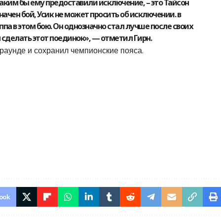
каким бы ему предоставили исключение, – это Тайсон
ачен бой, Усик не может просить об исключении. в
па в этом бою. Он однозначно стал лучше после своих
сделать этот поединок», — отметил Гирн.
раунде и сохранил чемпионские пояса.
ook