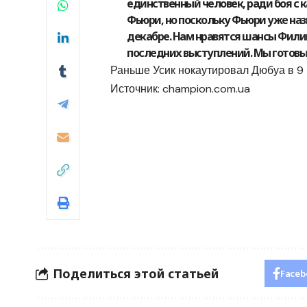
единственный человек, ради боя с 
Фьюри, но поскольку Фьюри уже назн
декабре. Нам нравятся шансы Филип
последних выступлений. Мы готовы 
Раньше Усик нокаутировал Дюбуа в 9 
Источник:
champion.com.ua
Поделиться этой статьей
Faceb