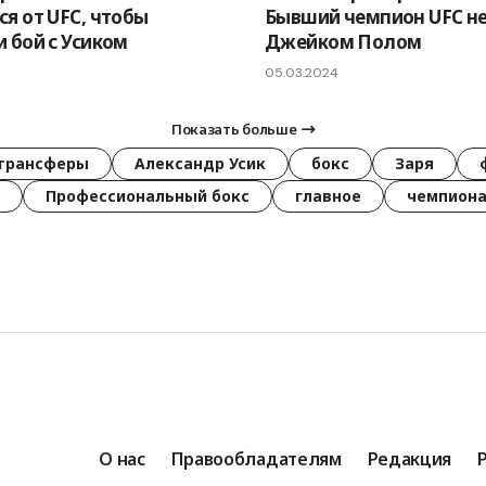
ся от UFC, чтобы
Бывший чемпион UFC н
и бой с Усиком
Джейком Полом
05.03.2024
Показать больше
трансферы
Александр Усик
бокс
Заря
Профессиональный бокс
главное
чемпиона
О нас
Правообладателям
Редакция