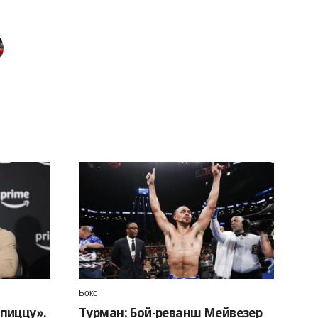
Бокс
 пиццу».
Турман: Бой-реванш Мейвезер