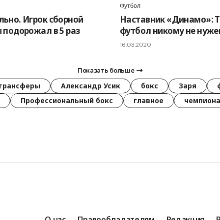
Футбол
ьно. Игрок сборной
Наставник «Динамо»: 
 подорожал в 5 раз
футбол никому не нуже
16.03.2020
Показать больше
трансферы
Александр Усик
бокс
Заря
Профессиональный бокс
главное
чемпиона
О нас
Правообладателям
Редакция