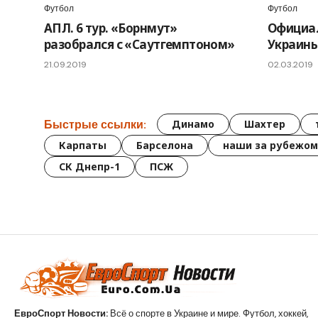
Футбол
Футбол
АПЛ. 6 тур. «Борнмут»
Официал
разобрался с «Саутгемптоном»
Украины
21.09.2019
02.03.2019
Быстрые ссылки:
Динамо
Шахтер
Карпаты
Барселона
наши за рубежом
СК Днепр-1
ПСЖ
ЕвроСпорт Новости:
Всё о спорте в Украине и мире. Футбол, хоккей,