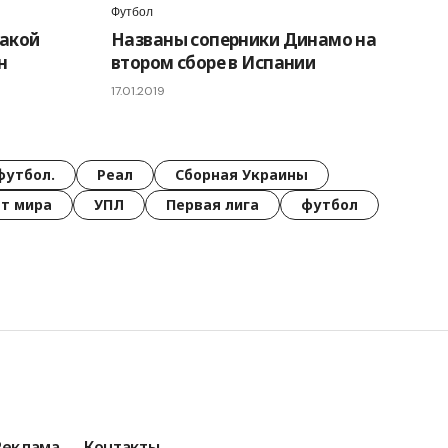
Футбол
Такой
Названы соперники Динамо на
н
втором сборе в Испании
17.01.2019
футбол.
Реал
Сборная Украины
т мира
УПЛ
Первая лига
футбол
Реклама
Контакты