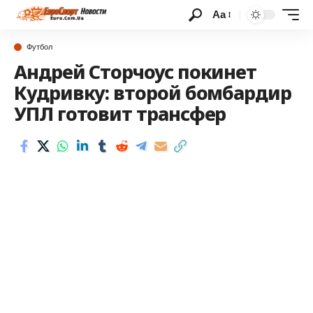
Аа
Футбол
Андрей Сторчоус покинет
Кудривку: второй бомбардир
УПЛ готовит трансфер