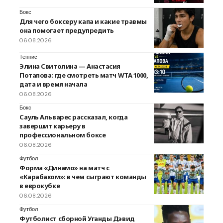
Бокс
Для чего боксеру капа и какие травмы
она помогает предупредить
06.08.2026
Теннис
Элина Свитолина — Анастасия
Потапова: где смотреть матч WTA 1000,
дата и время начала
06.08.2026
Бокс
Сауль Альварес рассказал, когда
завершит карьеру в
профессиональном боксе
06.08.2026
Футбол
Форма «Динамо» на матч с
«Карабахом»: в чем сыграют команды
в еврокубке
06.08.2026
Футбол
Футболист сборной Уганды Дэвид