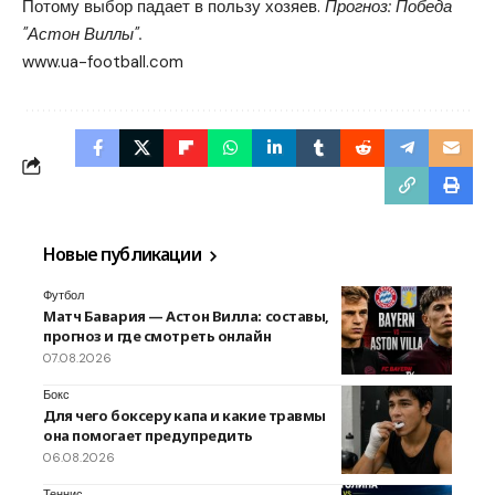
Потому выбор падает в пользу хозяев.
Прогноз: Победа
"Астон Виллы".
www.ua-football.com
Новые публикации
Футбол
Матч Бавария — Астон Вилла: составы,
прогноз и где смотреть онлайн
07.08.2026
Бокс
Для чего боксеру капа и какие травмы
она помогает предупредить
06.08.2026
Теннис