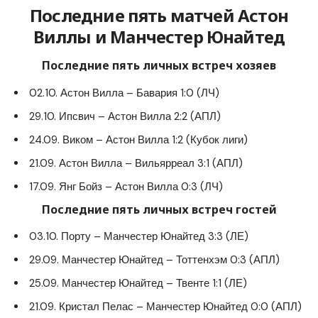
Последние пять матчей Астон
Виллы и Манчестер Юнайтед
Последние пять личных встреч хозяев
02.10. Астон Вилла – Бавария 1:0 (ЛЧ)
29.10. Ипсвич – Астон Вилла 2:2 (АПЛ)
24.09. Виком – Астон Вилла 1:2 (Кубок лиги)
21.09. Астон Вилла – Вильярреал 3:1 (АПЛ)
17.09. Янг Бойз – Астон Вилла 0:3 (ЛЧ)
Последние пять личных встреч гостей
03.10. Порту – Манчестер Юнайтед 3:3 (ЛЕ)
29.09. Манчестер Юнайтед – Тоттенхэм 0:3 (АПЛ)
25.09. Манчестер Юнайтед – Твенте 1:1 (ЛЕ)
21.09. Кристал Пелас – Манчестер Юнайтед 0:0 (АПЛ)