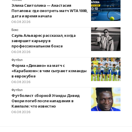
Элина Свитолина — Анастасия
Потапова: где смотреть матч WTA 1000,
дата и время начала
06.08.2026
Бокс
Сауль Альварес рассказал, когда
завершит карьеру в
профессиональном боксе
06.08.2026
Футбол
Форма «Динамо» на матч с
«Карабахом»: в чем сыграют команды
в еврокубке
06.08.2026
Футбол
Футболист сборной Уганды Дэвид
Овори погиб после нападения в
Кампале: что известно
06.08.2026