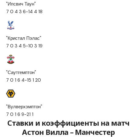
"Ипсвич Таун"
7 0 4 3 6-14 4 18
"Кристал Пэлас"
7 0 3 4 5-10 3 19
"Саутгемптон"
7 0 1 6 4-15 1 20
"Вулверхэмптон"
7 0 1 6 9-21 1
Ставки и коэффициенты на матч
Астон Вилла – Манчестер