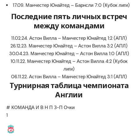
17.09. Манчестер Юнайтед – Барнсли 7:0 (Кубок лиги)
Последние пять личных встреч
между командами
11.02.24. Астон Вилла – Манчестер Юнайтед 1:2 (АПЛ)
26.12.23. Манчестер Юнайтед – Астон Вилла 3:2 (АПЛ)
30.04.23. Манчестер Юнайтед – Астон Вилла 1:0 (АПЛ)
10.11.22. Манчестер Юнайтед – Астон Вилла 4:2 (Кубок
лиги)
06.11.22. Астон Вилла – Манчестер Юнайтед 3:1 (АПЛ)
Турнирная таблица чемпионата
Англии
# КОМАНДА И В Н П З-П Очки
1