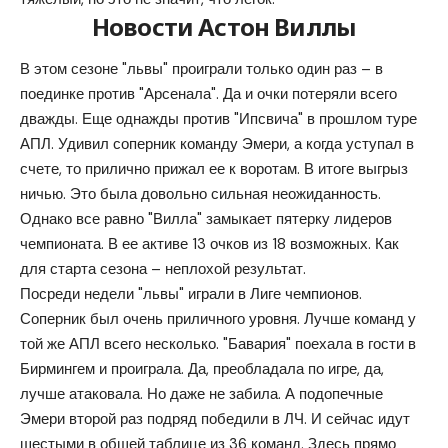
Новости Астон Виллы
В этом сезоне "львы" проиграли только один раз – в
поединке против "Арсенала". Да и очки потеряли всего
дважды. Еще однажды против "Ипсвича" в прошлом туре
АПЛ. Удивил соперник команду Эмери, а когда уступал в
счете, то прилично прижал ее к воротам. В итоге выгрыз
ничью. Это была довольно сильная неожиданность.
Однако все равно "Вилла" замыкает пятерку лидеров
чемпионата. В ее активе 13 очков из 18 возможных. Как
для старта сезона – неплохой результат.
Посреди недели "львы" играли в Лиге чемпионов.
Соперник был очень приличного уровня. Лучше команд у
той же АПЛ всего несколько. "Бавария" поехала в гости в
Бирмингем и проиграла. Да, преобладала по игре, да,
лучше атаковала. Но даже не забила. А подопечные
Эмери второй раз подряд победили в ЛЧ. И сейчас идут
шестыми в общей таблице из 36 команд. Здесь прямо