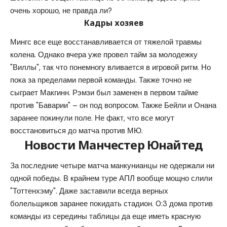
очень хорошо, не правда ли?
Кадры хозяев
Мингс все еще восстанавливается от тяжелой травмы
колена. Однако вчера уже провел тайм за молодежку
"Виллы", так что понемногу вливается в игровой ритм. Но
пока за пределами первой команды. Также точно не
сыграет Макгинн. Рэмзи был заменен в первом тайме
против "Баварии" – он под вопросом. Также Бейли и Онана
заранее покинули поле. Не факт, что все могут
восстановиться до матча против МЮ.
Новости Манчестер Юнайтед
За последние четыре матча манкунианцы не одержали ни
одной победы. В крайнем туре АПЛ вообще мощно слили
"Тоттенхэму". Даже заставили всегда верных
болельщиков заранее покидать стадион. 0:3 дома против
команды из середины таблицы да еще иметь красную