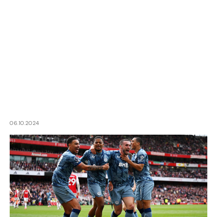
06.10.2024