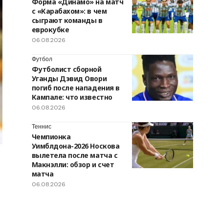
Форма «Динамо» на матч
с «Карабахом»: в чем
сыграют команды в
еврокубке
06.08.2026
Футбол
Футболист сборной
Уганды Дэвид Овори
погиб после нападения в
Кампале: что известно
06.08.2026
Теннис
Чемпионка
Уимблдона-2026 Носкова
вылетела после матча с
Макнэлли: обзор и счет
матча
06.08.2026