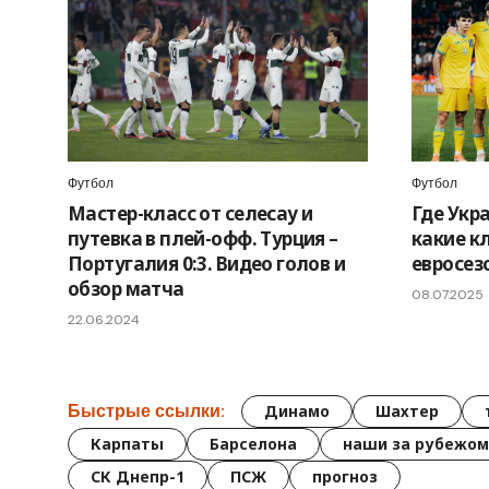
Футбол
Футбол
Мастер-класс от селесау и
Где Укра
путевка в плей-офф. Турция –
какие к
Португалия 0:3. Видео голов и
евросез
обзор матча
08.07.2025
22.06.2024
Быстрые ссылки:
Динамо
Шахтер
Карпаты
Барселона
наши за рубежом
СК Днепр-1
ПСЖ
прогноз