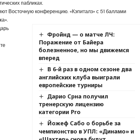
тических пабликах.
яют Восточную конференцию. «Кэпиталз» с 51 баллами
ка».
дарь
Фройнд — о матче ЛЧ:
Поражение от Байера
йте
болезненное, но мы движемся
вперед
В 6-й раз в одном сезоне два
английских клуба выиграли
европейские турниры
Дарио Срна получил
тренерскую лицензию
категории Pro
Йожеф Сабо о борьбе за
чемпионство в УПЛ: «Динамо» и
«Шахтер» снова будут