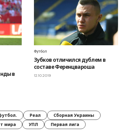
Футбол
Зубков отличился дублем в
составе Ференцвароша
анды в
12.10.2019
футбол.
Реал
Сборная Украины
т мира
УПЛ
Первая лига