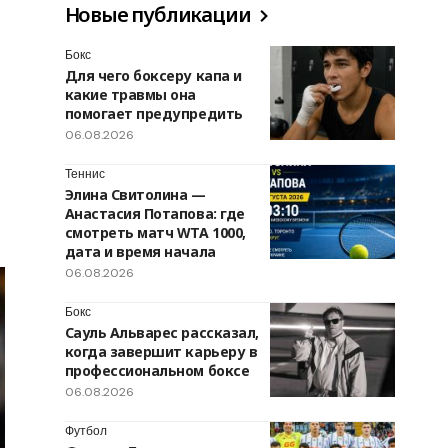
Новые публикации
Бокс
Для чего боксеру капа и
какие травмы она
помогает предупредить
06.08.2026
Теннис
Элина Свитолина —
Анастасия Потапова: где
смотреть матч WTA 1000,
дата и время начала
06.08.2026
Бокс
Сауль Альварес рассказал,
когда завершит карьеру в
профессиональном боксе
06.08.2026
Футбол