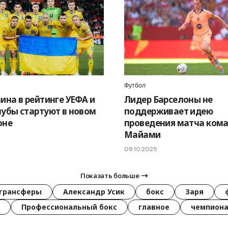
Футбол
ина в рейтинге УЕФА и
Лидер Барселоны не
лубы стартуют в новом
поддерживает идею
оне
проведения матча ком
Майами
09.10.2025
Показать больше
трансферы
Александр Усик
бокс
Заря
Профессиональный бокс
главное
чемпиона