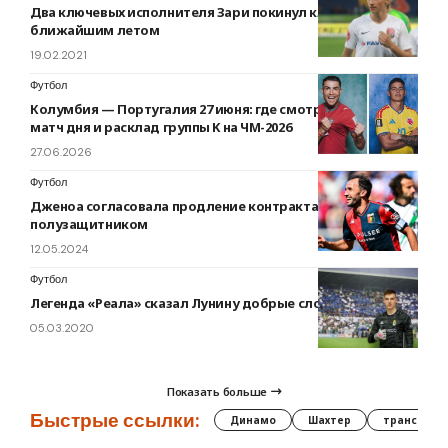
Два ключевых исполнителя Зари покинул клуб
ближайшим летом
19.02.2021
Футбол
Колумбия — Португалия 27 июня: где смотреть главный
матч дня и расклад группы K на ЧМ-2026
27.06.2026
Футбол
Дженоа согласовала продление контракта с опытным
полузащитником
12.05.2024
Футбол
Легенда «Реала» сказал Лунину добрые слова
05.03.2020
Показать больше
Быстрые ссылки:
Динамо
Шахтер
трансфер